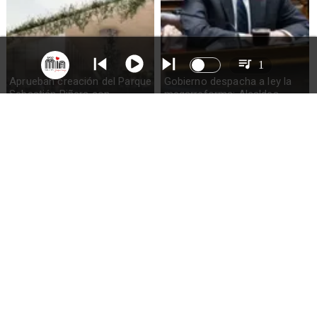
1
Aprueban creación del Parque
Gobierno despacha a ley la
Sebastián Piñera con
megarreforma: Alcaldes
inversión de $4 mil millones
recurrirán al TC
Codelco suspende
Lluvias históricas en Chile: