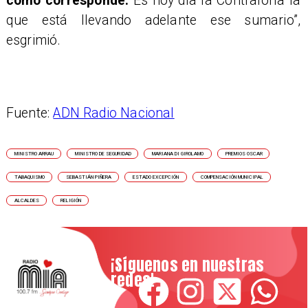
como corresponde.
Es hoy día la Contraloría la
que está llevando adelante ese sumario”,
esgrimió.
Fuente:
ADN Radio Nacional
MINISTRO ARRAU
MINISTRO DE SEGURIDAD
MARIANA DI GIROLAMO
PREMIOS OSCAR
TABAQUISMO
SEBASTIÁN PIÑERA
ESTADO EXCEPCIÓN
COMPENSACIÓN MUNICIPAL
ALCALDES
RELIGIÓN
¡Síguenos en nuestras
redes!