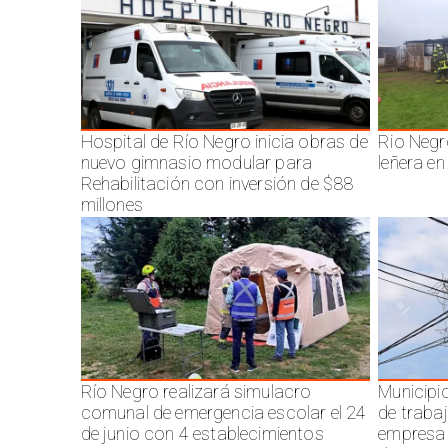
Hospital de Río Negro inicia obras de
Rio Negr
nuevo gimnasio modular para
leñera en
Rehabilitación con inversión de $88
millones
Río Negro realizará simulacro
Municipi
comunal de emergencia escolar el 24
de traba
de junio con 4 establecimientos
empresa 