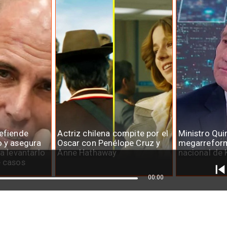
defiende
Actriz chilena compite por el
Ministro Qui
o y asegura
Oscar con Penélope Cruz y
megarreform
ra levantarlo
Anne Hathaway
nacional de 
e casos
00:00