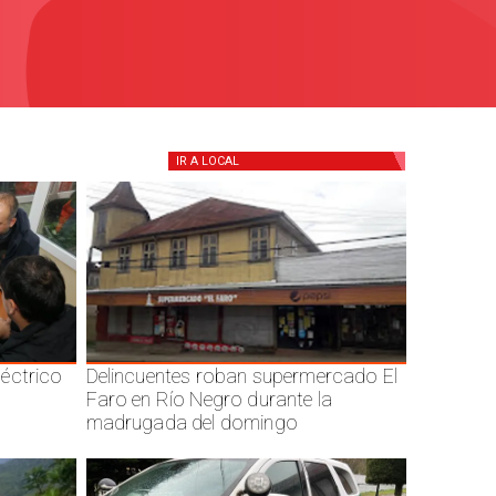
IR A
LOCAL
éctrico
Delincuentes roban supermercado El
Faro en Río Negro durante la
madrugada del domingo