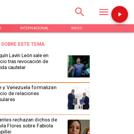
S
INTERNACIONAL
INICIO
NOTICIAS
 SOBRE ESTE TEMA
uín Lavín León sale en
ncio tras revocación de
da cautelar
e y Venezuela formalizan
icio de relaciones
sulares
antes rechazan dichos de
la Flores sobre Fabiola
illai