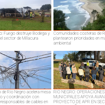
o: Fuego destruye Bodega y
Comunidades costeras de R
 el sector de Millacura
plantearon prioridades en m
ambiental
o de Rio Negro acelera mesa
RIO NEGRO: OPERACIONES
jo y coordinación con
MUNICIPALES APOYA AVAN
responsables de cables en
PROYECTO DE APR EN SE