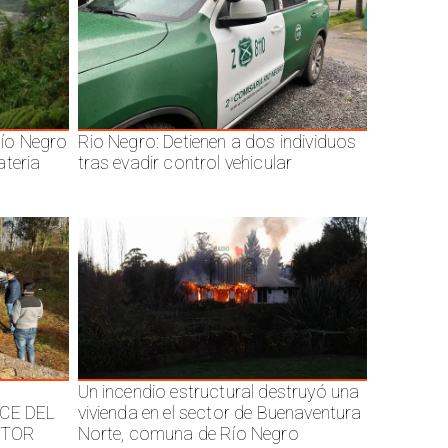
ío Negro
Rio Negro: Detienen a dos individuos
ateria
tras evadir control vehicular
Un incendio estructural destruyó una
CE DEL
vivienda en el sector de Buenaventura
CTOR
Norte, comuna de Río Negro