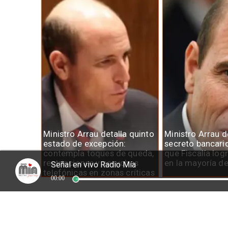
Ministro Arrau detalla quinto
Ministro Arrau 
estado de excepción:
secreto bancari
contempla toques de queda,
que Fiscalía log
restricciones y escuchas
en la mayoría d
Señal en vivo Radio Mía
telefónicas en zonas críticas
00:00