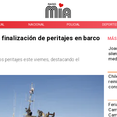
CAL
NACIONAL
POLICIAL
DEPORTE
finalización de peritajes en barco
MÁS
Joaq
sile
medi
los peritajes este viernes, destacando el
Chil
rein
con
Feri
Cami
Camp