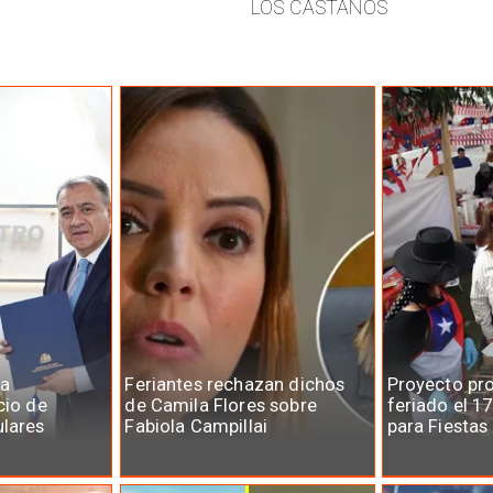
LOS CASTAÑOS
la
Feriantes rechazan dichos
Proyecto pr
cio de
de Camila Flores sobre
feriado el 1
ulares
Fabiola Campillai
para Fiestas