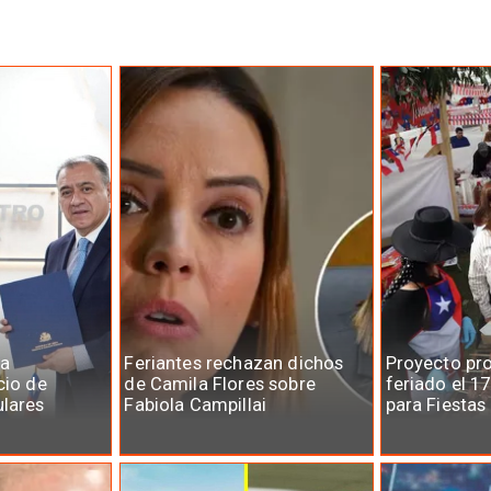
la
Feriantes rechazan dichos
Proyecto pr
cio de
de Camila Flores sobre
feriado el 1
ulares
Fabiola Campillai
para Fiestas