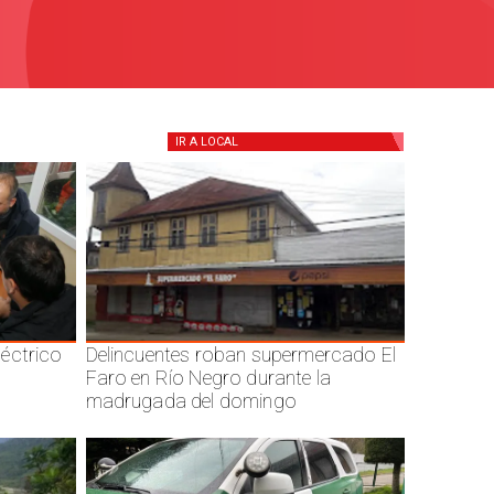
IR A
LOCAL
éctrico
Delincuentes roban supermercado El
Faro en Río Negro durante la
madrugada del domingo