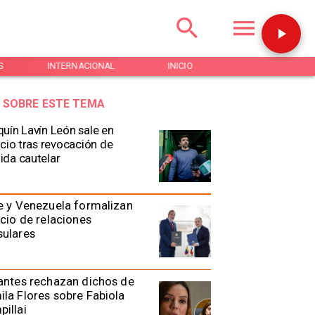
S
INTERNACIONAL
INICIO
NOTICIAS
 SOBRE ESTE TEMA
uín Lavín León sale en
ncio tras revocación de
da cautelar
e y Venezuela formalizan
icio de relaciones
sulares
antes rechazan dichos de
la Flores sobre Fabiola
illai