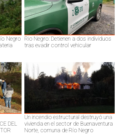
ío Negro
Rio Negro: Detienen a dos individuos
ateria
tras evadir control vehicular
Un incendio estructural destruyó una
CE DEL
vivienda en el sector de Buenaventura
CTOR
Norte, comuna de Río Negro