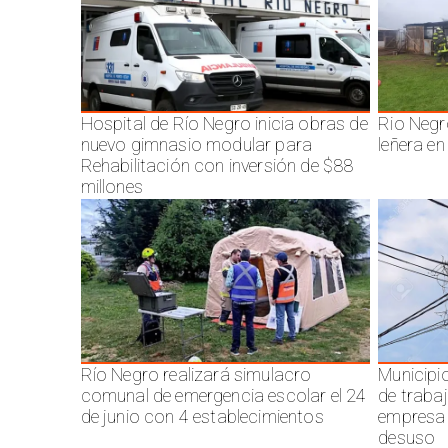
Hospital de Río Negro inicia obras de
Rio Negr
nuevo gimnasio modular para
leñera en
Rehabilitación con inversión de $88
millones
Río Negro realizará simulacro
Municipi
comunal de emergencia escolar el 24
de traba
de junio con 4 establecimientos
empresa 
desuso