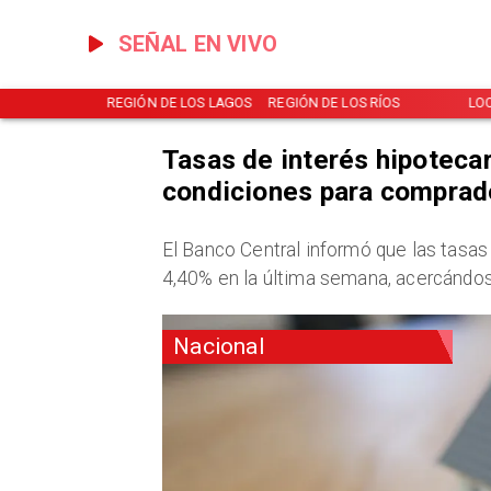
SEÑAL EN VIVO
NOTICIAS
REGIÓN DE LOS LAGOS
REGIÓN DE LOS RÍOS
LO
Tasas de interés hipotecar
condiciones para comprad
​El Banco Central informó que las tasa
4,40% en la última semana, acercándos
Nacional