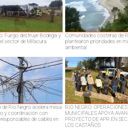
o: Fuego destruye Bodega y
Comunidades costeras de R
 el sector de Millacura
plantearon prioridades en m
ambiental
o de Rio Negro acelera mesa
RIO NEGRO: OPERACIONES
jo y coordinación con
MUNICIPALES APOYA AVAN
responsables de cables en
PROYECTO DE APR EN SE
LOS CASTAÑOS