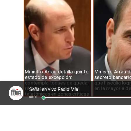
Ministro Arrau detalla quinto
Ministro Arrau 
estado de excepción:
secreto bancari
contempla toques de queda,
que Fiscalía log
restricciones y escuchas
en la mayoría d
Señal en vivo Radio Mía
telefónicas en zonas críticas
00:00