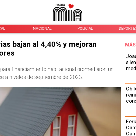
CAL
NACIONAL
POLICIAL
DEPORTE
ias bajan al 4,40% y mejoran
MÁS
ores
Joaq
sile
medi
s para financiamiento habitacional promediaron un
e a niveles de septiembre de 2023.
Chil
rein
con
Feri
Cami
Camp