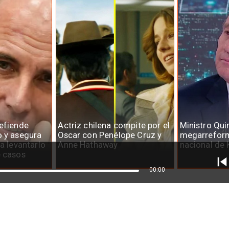
defiende
Actriz chilena compite por el
Ministro Qui
o y asegura
Oscar con Penélope Cruz y
megarreform
ra levantarlo
Anne Hathaway
nacional de 
e casos
00:00