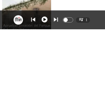
1
Aprueban creación del Parque
Sebastián Piñera con
inversión de $4 mil millones
SITIO WEB CREADO CON MSBUILDER DE CMS-MSPRESS.COM