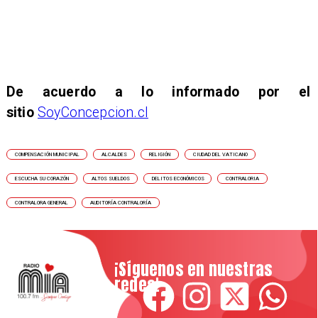
De acuerdo a lo informado por el
sitio
SoyConcepcion.cl
COMPENSACIÓN MUNICIPAL
ALCALDES
RELIGIÓN
CIUDAD DEL VATICANO
ESCUCHA SU CORAZÓN
ALTOS SUELDOS
DELITOS ECONÓMICOS
CONTRALORIA
CONTRALORA GENERAL
AUDITORÍA CONTRALORÍA
¡Síguenos en nuestras
redes!