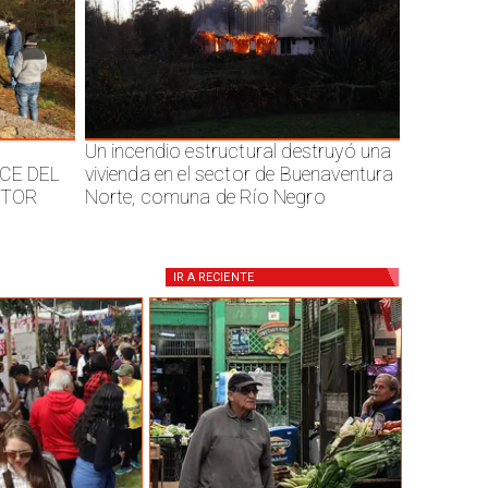
Un incendio estructural destruyó una
CE DEL
vivienda en el sector de Buenaventura
CTOR
Norte, comuna de Río Negro
IR A
RECIENTE