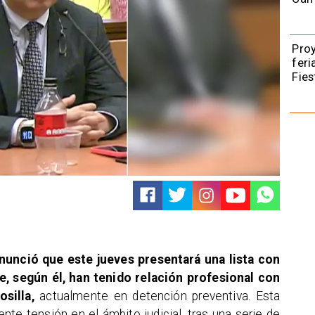
Pro
feri
Fies
unció que este jueves presentará una lista con
e, según él, han tenido relación profesional con
silla,
actualmente en detención preventiva. Esta
te tensión en el ámbito judicial, tras una serie de