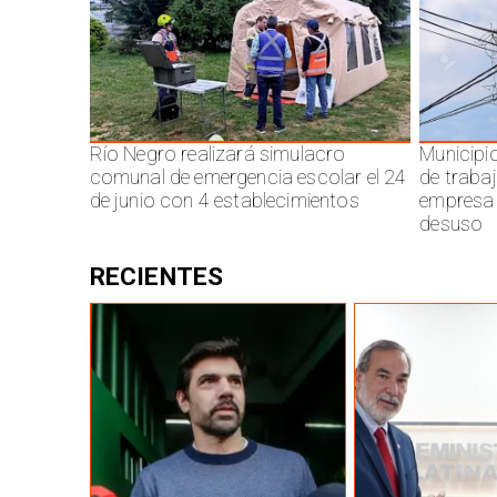
Río Negro realizará simulacro
Municipi
comunal de emergencia escolar el 24
de traba
de junio con 4 establecimientos
empresa 
desuso
RECIENTES