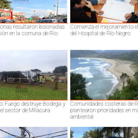
onas resultaron lesionadas
Comienza el mejoramiento el
isión en la comuna de Río
del Hospital de Río Negro
o: Fuego destruye Bodega y
Comunidades costeras de R
 el sector de Millacura
plantearon prioridades en m
ambiental