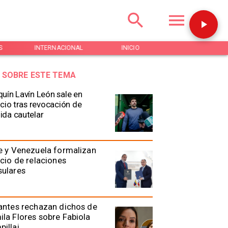
S
INTERNACIONAL
INICIO
NOTICIAS
 SOBRE ESTE TEMA
uín Lavín León sale en
ncio tras revocación de
da cautelar
e y Venezuela formalizan
icio de relaciones
sulares
antes rechazan dichos de
la Flores sobre Fabiola
illai