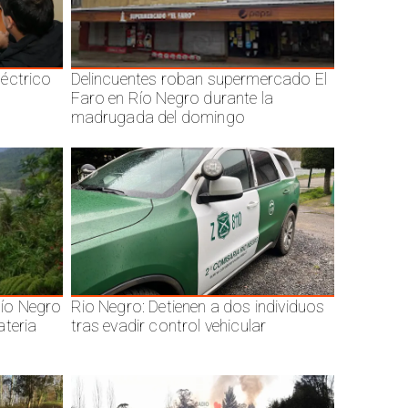
éctrico
Delincuentes roban supermercado El
Faro en Río Negro durante la
madrugada del domingo
ío Negro
Rio Negro: Detienen a dos individuos
ateria
tras evadir control vehicular