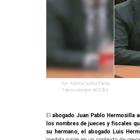
Katrina Nuñez Farias
Por
7 de noviembre de 2024
​El
abogado Juan Pablo Hermosilla an
los nombres de jueces y fiscales qu
su hermano, el abogado Luis Hermo
medida surge en un contexto de crecien