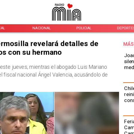
CAL
NACIONAL
POLICIAL
DEPORTE
rmosilla revelará detalles de
MÁS
dos con su hermano
Joaq
sile
 este jueves, mientras el abogado Luis Mariano
medi
 fiscal nacional Ángel Valencia, acusándolo de
Chil
rein
con
Feri
Cami
Camp