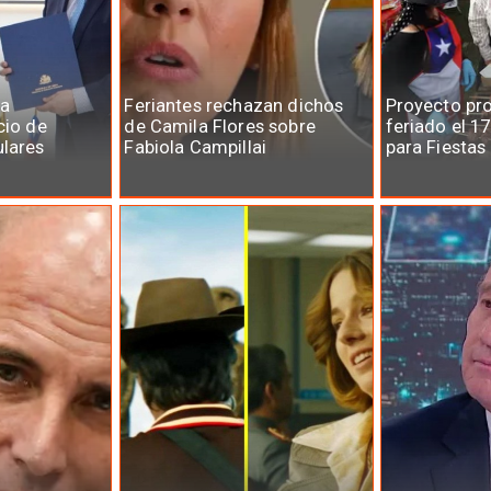
la
Feriantes rechazan dichos
Proyecto pr
cio de
de Camila Flores sobre
feriado el 1
ulares
Fabiola Campillai
para Fiestas