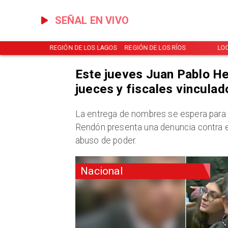
SEÑAL EN VIVO
NOTICIAS
REGIÓN DE LOS LAGOS
REGIÓN DE LOS RÍOS
LO
Este jueves Juan Pablo He
jueces y fiscales vincula
​La entrega de nombres se espera para
Rendón presenta una denuncia contra el
abuso de poder.
Nacional