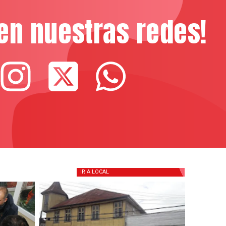
en nuestras redes!
IR A
LOCAL