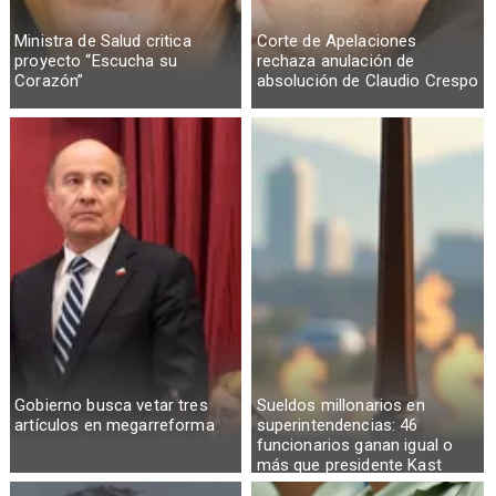
Ministra de Salud critica
Corte de Apelaciones
proyecto “Escucha su
rechaza anulación de
Corazón”
absolución de Claudio Crespo
Gobierno busca vetar tres
Sueldos millonarios en
artículos en megarreforma
superintendencias: 46
funcionarios ganan igual o
más que presidente Kast