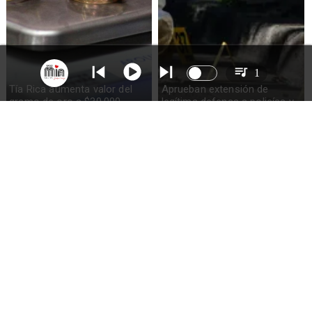
1
Tía Rica aumenta valor del
Aprueban extensión de
gramo de oro a $30.000
legítima defensa a policías y
militares