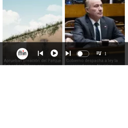
1
Aprueban creación del Parque
Gobierno despacha a ley la
Sebastián Piñera con
megarreforma: Alcaldes
inversión de $4 mil millones
recurrirán al TC