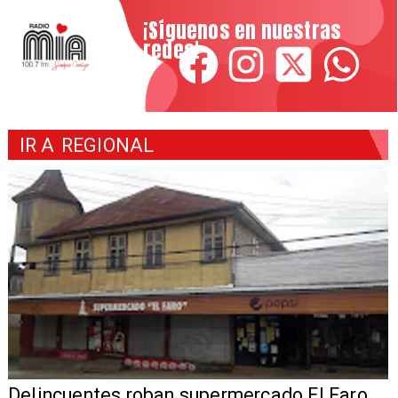
¡Síguenos en nuestras
redes!
IR A
REGIONAL
Delincuentes roban supermercado El Faro