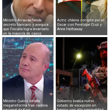
Ministro Arrau defiende
Actriz chilena compite por el
secreto bancario y asegura
Oscar con Penélope Cruz y
que Fiscalía logra levantarlo
Anne Hathaway
en la mayoría de casos
Ministro Quiroz detalla
Gobierno evalúa nuevo
megarreforma tras cadena
estado de excepción en
nacional de Kast
barrios con alta criminalidad