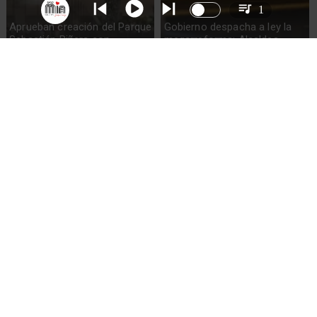
1
Aprueban creación del Parque
Gobierno despacha a ley la
Sebastián Piñera con
megarreforma: Alcaldes
inversión de $4 mil millones
recurrirán al TC
Codelco suspende
Lluvias históricas en Chile:
construcción de Andes Norte
ciudades alcanzan máximos
en El Teniente por riesgos
nunca vistos
sísmicos