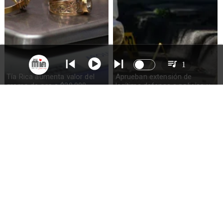
1
Tía Rica aumenta valor del
Aprueban extensión de
gramo de oro a $30.000
legítima defensa a policías y
militares