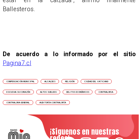
estar en la calzada", afirmó finalmente
Ballesteros.
De acuerdo a lo informado por el sitio
Pagina7.cl
COMPENSACIÓN MUNICIPAL
ALCALDES
RELIGIÓN
CIUDAD DEL VATICANO
ESCUCHA SU CORAZÓN
ALTOS SUELDOS
DELITOS ECONÓMICOS
CONTRALORIA
CONTRALORA GENERAL
AUDITORÍA CONTRALORÍA
¡Síguenos en nuestras
redes!