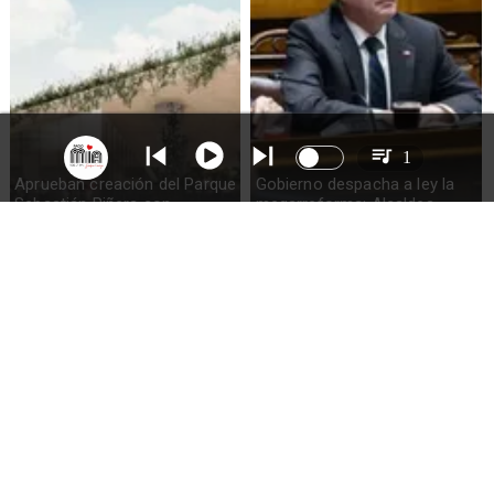
1
Aprueban creación del Parque
Gobierno despacha a ley la
Sebastián Piñera con
megarreforma: Alcaldes
inversión de $4 mil millones
recurrirán al TC