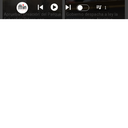
1
Aprueban creación del Parque
Gobierno despacha a ley la
Sebastián Piñera con
megarreforma: Alcaldes
inversión de $4 mil millones
recurrirán al TC
Codelco suspende
Lluvias históricas en Chile:
construcción de Andes Norte
ciudades alcanzan máximos
en El Teniente por riesgos
nunca vistos
sísmicos