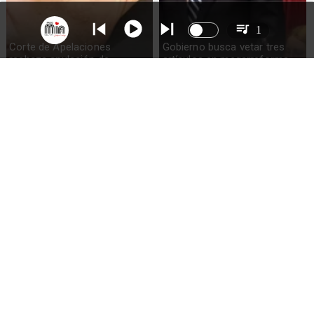
1
Corte de Apelaciones
Gobierno busca vetar tres
rechaza anulación de
artículos en megarreforma
absolución de Claudio Crespo
Sueldos millonarios en
Alvarado descarta reintegro
superintendencias: 46
de exsubsecretario de
funcionarios ganan igual o
Hacienda y anuncia nuevo