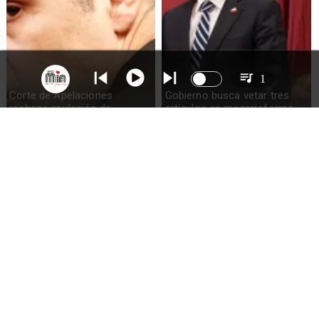
1
Corte de Apelaciones
Gobierno busca vetar tres
rechaza anulación de
artículos en megarreforma
absolución de Claudio Crespo