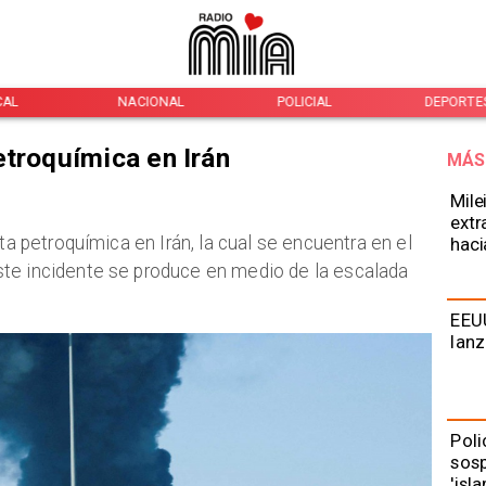
NACIONAL
POLICIAL
DEPORTES
etroquímica en Irán
MÁS
Mile
extr
ta petroquímica en Irán, la cual se encuentra en el
haci
te incidente se produce en medio de la escalada
EEUU
lanz
Poli
sos
'isl