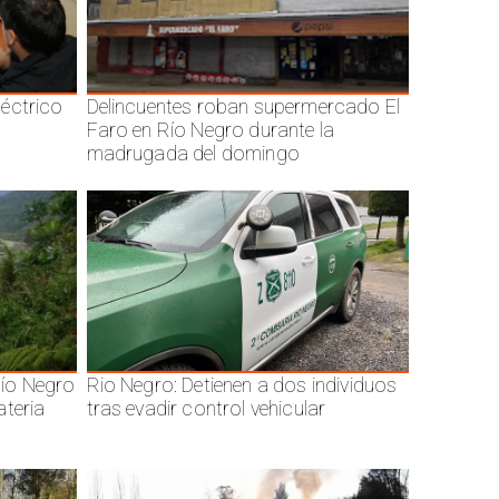
éctrico
Delincuentes roban supermercado El
Faro en Río Negro durante la
madrugada del domingo
ío Negro
Rio Negro: Detienen a dos individuos
ateria
tras evadir control vehicular