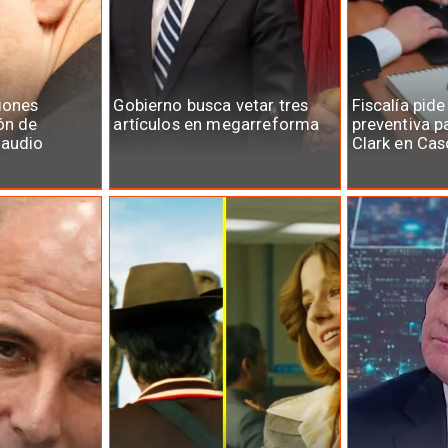
iones
Gobierno busca vetar tres
Fiscalía pide
ón de
artículos en megarreforma
preventiva p
laudio
Clark en Cas