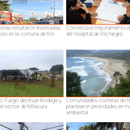
onas resultaron lesionadas
Comienza el mejoramiento el
isión en la comuna de Río
del Hospital de Río Negro
o: Fuego destruye Bodega y
Comunidades costeras de R
 el sector de Millacura
plantearon prioridades en m
ambiental