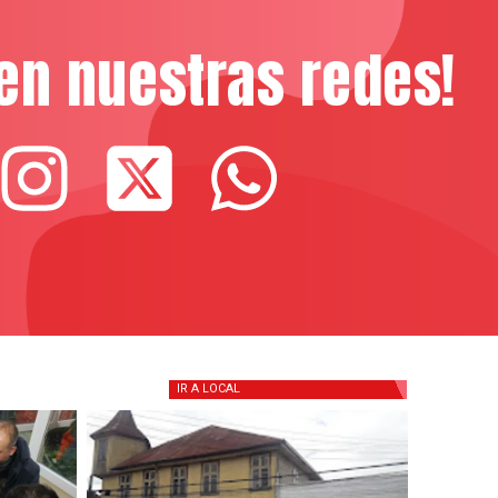
en nuestras redes!
IR A
LOCAL