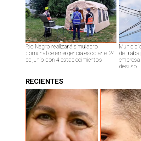
Río Negro realizará simulacro
Municipi
comunal de emergencia escolar el 24
de traba
de junio con 4 establecimientos
empresa 
desuso
RECIENTES