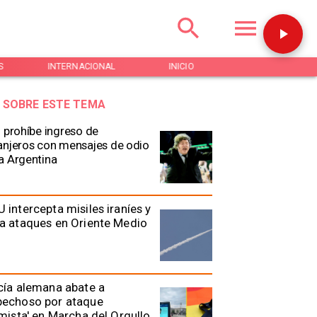
INTERNACIONAL
INICIO
NOTICIAS
REG
 SOBRE ESTE TEMA
i prohíbe ingreso de
anjeros con mensajes de odio
a Argentina
 intercepta misiles iraníes y
a ataques en Oriente Medio
cía alemana abate a
pechoso por ataque
amista' en Marcha del Orgullo