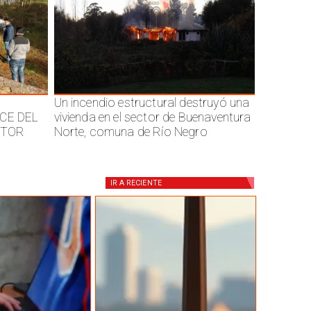
Un incendio estructural destruyó una
CE DEL
vivienda en el sector de Buenaventura
CTOR
Norte, comuna de Río Negro
IR A
RECIENTE