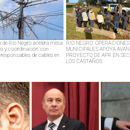
o de Rio Negro acelera mesa
RIO NEGRO: OPERACIONES
jo y coordinación con
MUNICIPALES APOYA AVAN
responsables de cables en
PROYECTO DE APR EN SE
LOS CASTAÑOS