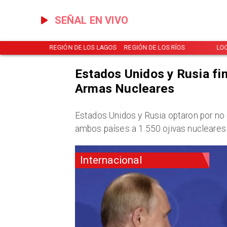
SEÑAL EN VIVO
NOTICIAS
REGIÓN DE LOS LAGOS
REGIÓN DE LOS RÍOS
LO
Estados Unidos y Rusia fin
Armas Nucleares
Estados Unidos y Rusia optaron por no
ambos países a 1.550 ojivas nucleare
Internacional