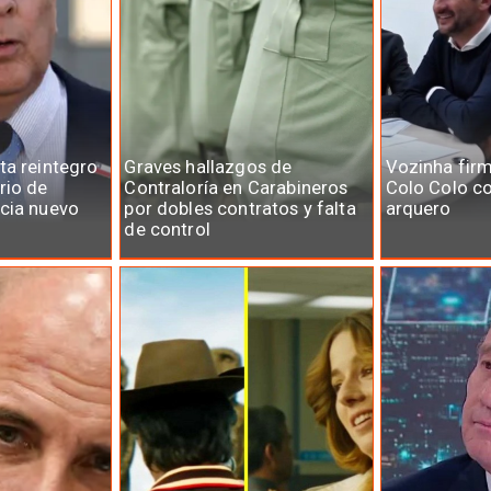
ta reintegro
Graves hallazgos de
Vozinha fir
rio de
Contraloría en Carabineros
Colo Colo c
cia nuevo
por dobles contratos y falta
arquero
de control