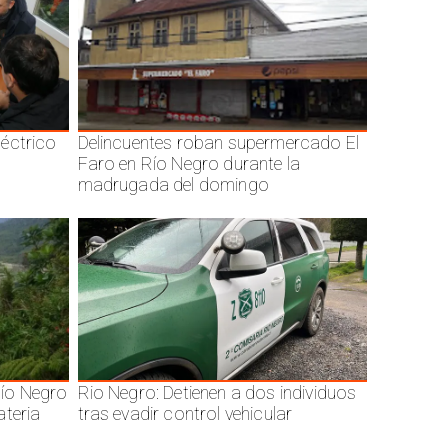
éctrico
Delincuentes roban supermercado El
Faro en Río Negro durante la
madrugada del domingo
ío Negro
Rio Negro: Detienen a dos individuos
ateria
tras evadir control vehicular