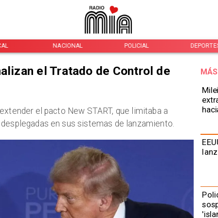
CAL
NACIONAL
POLICIAL
DEPORTE
alizan el Tratado de Control de
MÁS
Mile
extr
haci
 extender el pacto New START, que limitaba a
s desplegadas en sus sistemas de lanzamiento.
EEUU
lanz
Poli
sos
'isl