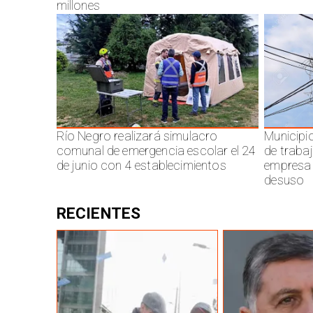
millones
Río Negro realizará simulacro
Municipi
comunal de emergencia escolar el 24
de traba
de junio con 4 establecimientos
empresa 
desuso
RECIENTES