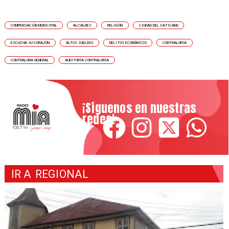
COMPENSACIÓN MUNICIPAL
ALCALDES
RELIGIÓN
CIUDAD DEL VATICANO
ESCUCHA SU CORAZÓN
ALTOS SUELDOS
DELITOS ECONÓMICOS
CONTRALORIA
CONTRALORA GENERAL
AUDITORÍA CONTRALORÍA
¡Síguenos en nuestras
redes!
IR A
REGIONAL