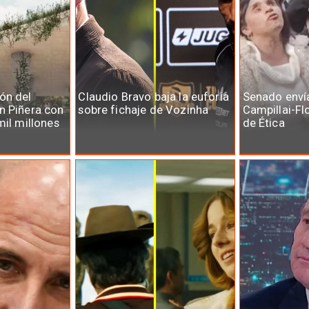
ón del
Claudio Bravo baja la euforia
Senado enví
n Piñera con
sobre fichaje de Vozinha
Campillai-Fl
mil millones
de Ética