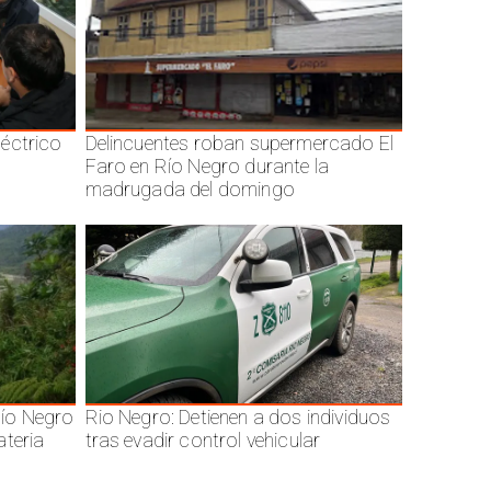
éctrico
Delincuentes roban supermercado El
Faro en Río Negro durante la
madrugada del domingo
ío Negro
Rio Negro: Detienen a dos individuos
ateria
tras evadir control vehicular