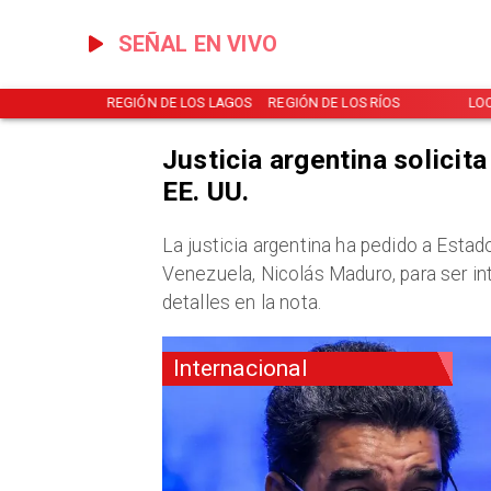
SEÑAL EN VIVO
NOTICIAS
REGIÓN DE LOS LAGOS
REGIÓN DE LOS RÍOS
LO
Justicia argentina solicit
EE. UU.
La justicia argentina ha pedido a Estad
Venezuela, Nicolás Maduro, para ser i
detalles en la nota.
Internacional