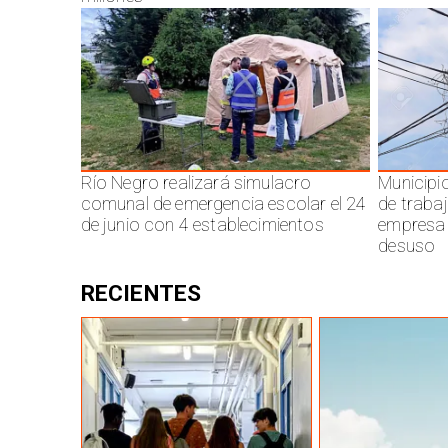
Río Negro realizará simulacro
Municipi
comunal de emergencia escolar el 24
de traba
de junio con 4 establecimientos
empresa 
desuso
RECIENTES