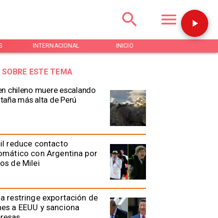
S
INTERNACIONAL
INICIO
NOTICIAS
 SOBRE ESTE TEMA
n chileno muere escalando
aña más alta de Perú
il reduce contacto
omático con Argentina por
os de Milei
a restringe exportación de
es a EEUU y sanciona
resas