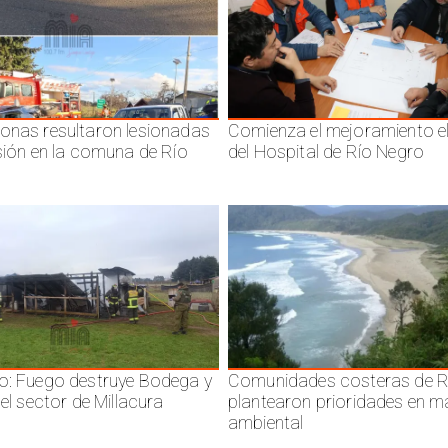
onas resultaron lesionadas
Comienza el mejoramiento el
isión en la comuna de Río
del Hospital de Río Negro
o: Fuego destruye Bodega y
Comunidades costeras de R
 el sector de Millacura
plantearon prioridades en m
ambiental