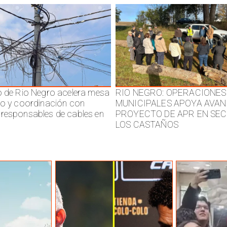
o de Rio Negro acelera mesa
RIO NEGRO: OPERACIONES
jo y coordinación con
MUNICIPALES APOYA AVAN
responsables de cables en
PROYECTO DE APR EN SE
LOS CASTAÑOS