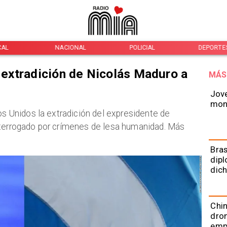
CAL
NACIONAL
POLICIAL
DEPORTE
a extradición de Nicolás Maduro a
MÁS
Jove
mont
os Unidos la extradición del expresidente de
nterrogado por crímenes de lesa humanidad. Más
Bras
dipl
dich
Chin
dron
emp