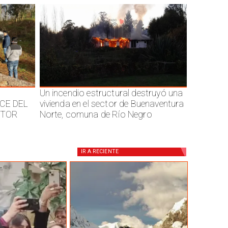
Un incendio estructural destruyó una
CE DEL
vivienda en el sector de Buenaventura
CTOR
Norte, comuna de Río Negro
IR A
RECIENTE