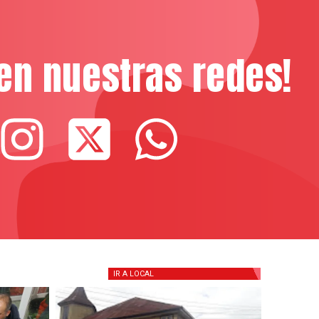
en nuestras redes!
IR A
LOCAL