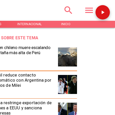
S
INTERNACIONAL
INICIO
NOTICIAS
 SOBRE ESTE TEMA
n chileno muere escalando
aña más alta de Perú
il reduce contacto
omático con Argentina por
os de Milei
a restringe exportación de
es a EEUU y sanciona
resas