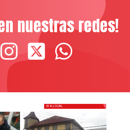
en nuestras redes!
IR A
LOCAL