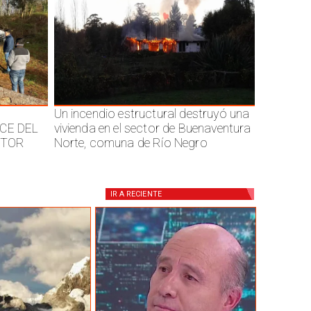
Un incendio estructural destruyó una
CE DEL
vivienda en el sector de Buenaventura
CTOR
Norte, comuna de Río Negro
IR A
RECIENTE