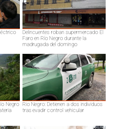
éctrico
Delincuentes roban supermercado El
Faro en Río Negro durante la
madrugada del domingo
ío Negro
Rio Negro: Detienen a dos individuos
ateria
tras evadir control vehicular