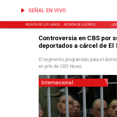
SEÑAL EN VIVO
NOTICIAS
REGIÓN DE LOS LAGOS
REGIÓN DE LOS RÍOS
LO
Controversia en CBS por s
deportados a cárcel de El
El segmento programado para el domingo
en jefe de CBS News.
Internacional