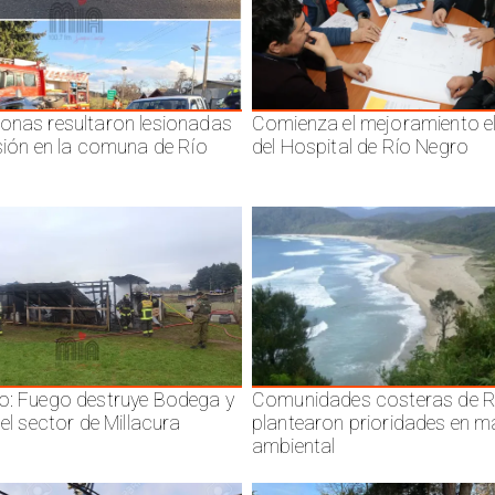
onas resultaron lesionadas
Comienza el mejoramiento el
isión en la comuna de Río
del Hospital de Río Negro
o: Fuego destruye Bodega y
Comunidades costeras de R
 el sector de Millacura
plantearon prioridades en m
ambiental