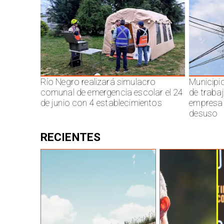
Río Negro realizará simulacro
Municipi
comunal de emergencia escolar el 24
de traba
de junio con 4 establecimientos
empresa 
desuso
RECIENTES