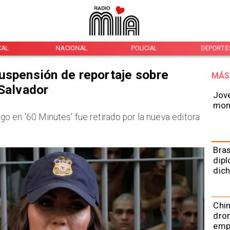
CAL
NACIONAL
POLICIAL
DEPORTE
uspensión de reportaje sobre
MÁS
 Salvador
Jove
mont
 en '60 Minutes' fue retirado por la nueva editora
Bras
dipl
dich
Chin
dron
emp