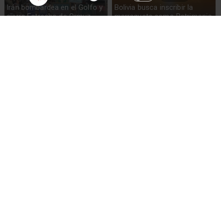
Irán bombardea en el Golfo y
Bolivia busca inscribir la
cierra Estrecho de Ormuz
marraqueta como Patrimonio
de la Humanidad
EEUU e Irán intercambian
Venezuela solicita liberar
ataques en el estrecho de
activos congelados para
Ormuz
recuperación tras terremotos