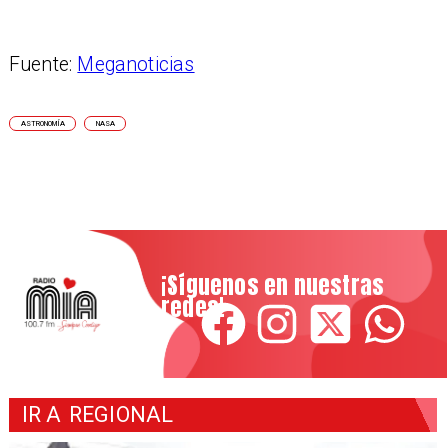
Fuente:
Meganoticias
ASTRONOMÍA
NASA
¡Síguenos en nuestras
redes!
IR A
REGIONAL