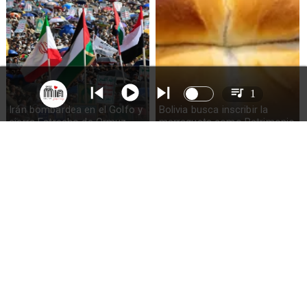
1
Irán bombardea en el Golfo y
Bolivia busca inscribir la
cierra Estrecho de Ormuz
marraqueta como Patrimonio
de la Humanidad