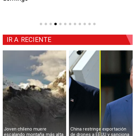
IR A
RECIENTE
Joven chileno muere
China restringe exportación
escalando montaña más alta
de drones a EEUU y sanciona