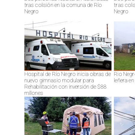
tras colisión en la comuna de Río
tras col
Negro
Negro
Hospital de Río Negro inicia obras de
Rio Negr
nuevo gimnasio modular para
leñera en
Rehabilitación con inversión de $88
millones