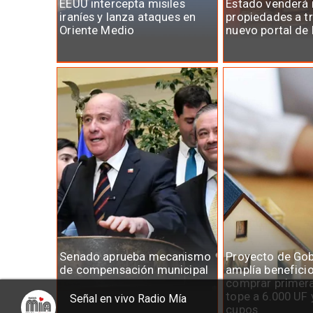
EEUU intercepta misiles
Estado venderá
iraníes y lanza ataques en
propiedades a t
Oriente Medio
nuevo portal de 
Senado aprueba mecanismo
Proyecto de Gob
de compensación municipal
amplía benefici
comprar primera
tope a 6.000 UF 
Señal en vivo Radio Mía
cupos