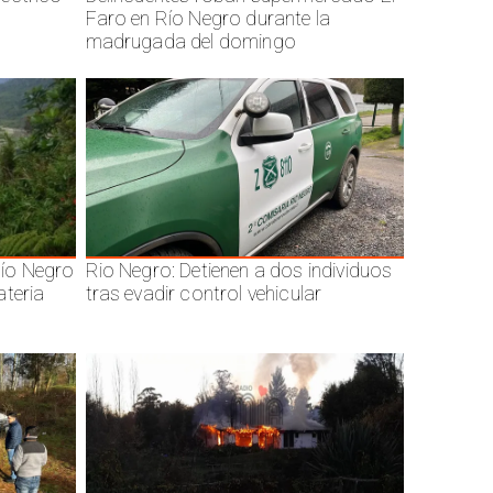
Faro en Río Negro durante la
madrugada del domingo
ío Negro
Rio Negro: Detienen a dos individuos
ateria
tras evadir control vehicular