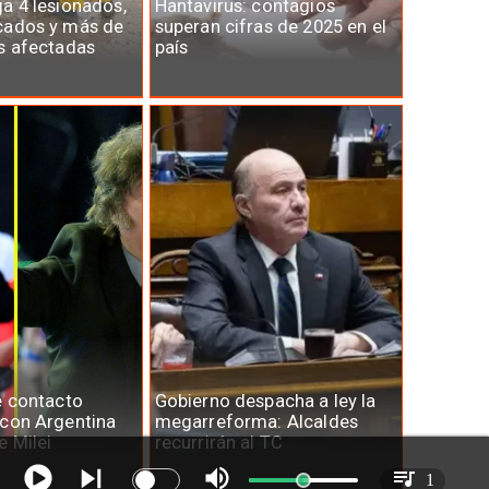
a 4 lesionados,
Hantavirus: contagios
cados y más de
superan cifras de 2025 en el
s afectadas
país
e contacto
Gobierno despacha a ley la
 con Argentina
megarreforma: Alcaldes
e Milei
recurrirán al TC
1