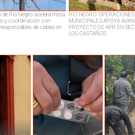
o de Rio Negro acelera mesa
RIO NEGRO: OPERACIONES
jo y coordinación con
MUNICIPALES APOYA AVAN
responsables de cables en
PROYECTO DE APR EN SE
LOS CASTAÑOS