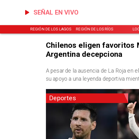
SEÑAL EN VIVO
NOTICIAS
REGIÓN DE LOS LAGOS
REGIÓN DE LOS RÍOS
LO
Chilenos eligen favoritos 
Argentina decepciona
A pesar de la ausencia de La Roja en el
su apoyo a una leyenda deportiva mient
Deportes