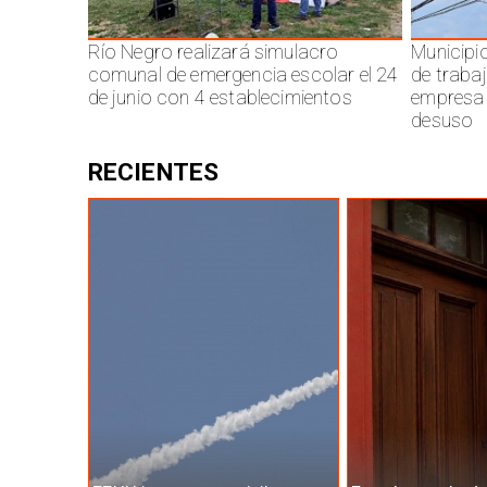
Río Negro realizará simulacro
Municipi
comunal de emergencia escolar el 24
de traba
de junio con 4 establecimientos
empresa 
desuso
RECIENTES