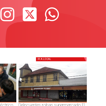
IR A
LOCAL
éctrico
Delincuentes roban supermercado El