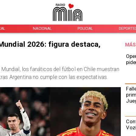
CAL
NACIONAL
POLICIAL
DEPORTE
Mundial 2026: figura destaca,
MÁS
Oper
pide
 Mundial, los fanáticos del fútbol en Chile muestran
ras Argentina no cumple con las expectativas.
Fall
prim
Jue
Conf
Vozi