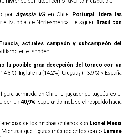
e histórico del fútbol como favorito indiscutible.
do por
Agencia VS
en Chile,
Portugal lidera las
r el Mundial de Norteamérica. Le siguen
Brasil con
 Francia, actuales campeón y subcampeón del
ritismo en el sondeo.
mo la posible gran decepción del torneo con un
(14,8%), Inglaterra (14,2%), Uruguay (13,9%) y España
figura admirada en Chile. El jugador portugués es el
do con un
40,9%
, superando incluso el respaldo hacia
ferencias de los hinchas chilenos son
Lionel Messi
. Mientras que figuras más recientes como
Lamine