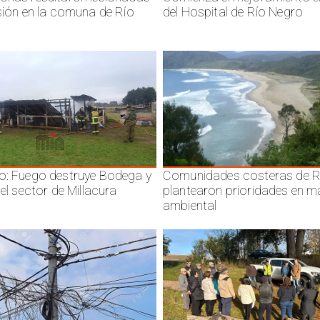
isión en la comuna de Río
del Hospital de Río Negro
o: Fuego destruye Bodega y
Comunidades costeras de R
 el sector de Millacura
plantearon prioridades en m
ambiental