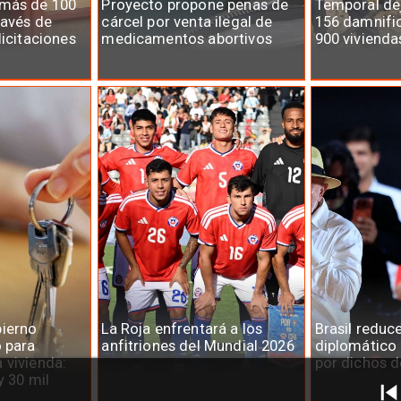
 más de 100
Proyecto propone penas de
Temporal dej
ravés de
cárcel por venta ilegal de
156 damnifi
licitaciones
medicamentos abortivos
900 vivienda
ierno
La Roja enfrentará a los
Brasil reduc
o para
anfitriones del Mundial 2026
diplomático
 vivienda:
por dichos d
y 30 mil