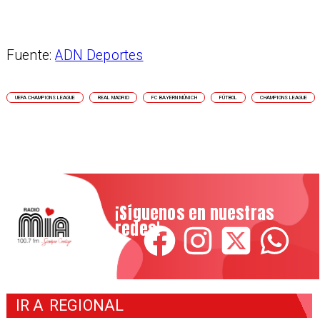
Fuente:
ADN Deportes
UEFA CHAMPIONS LEAGUE
REAL MADRID
FC BAYERN MÚNICH
FÚTBOL
CHAMPIONS LEAGUE
¡Síguenos en nuestras
redes!
IR A
REGIONAL