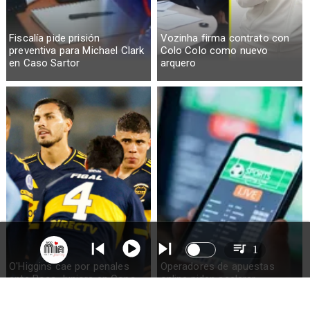
Fiscalía pide prisión
Vozinha firma contrato con
preventiva para Michael Clark
Colo Colo como nuevo
en Caso Sartor
arquero
1
O'Higgins cae por penales
Operadores de apuestas
ante Boca Juniors en Copa
online piden acelerar
Sudamericana
regulación en Chile