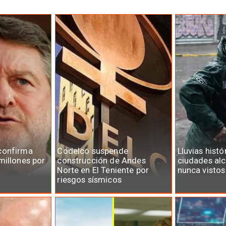
confirma
Codelco suspende
Lluvias histó
millones por
construcción de Andes
ciudades al
Norte en El Teniente por
nunca vistos
riesgos sísmicos