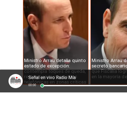
Ministro Arrau detalla quinto
Ministro Arrau 
estado de excepción:
secreto bancari
contempla toques de queda,
que Fiscalía log
restricciones y escuchas
en la mayoría d
Señal en vivo Radio Mía
telefónicas en zonas críticas
00:00