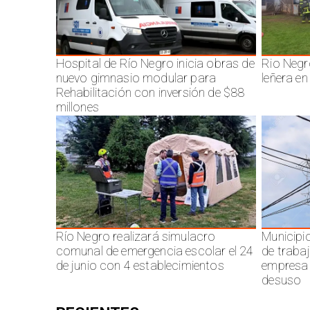
Hospital de Río Negro inicia obras de
Rio Negr
nuevo gimnasio modular para
leñera en
Rehabilitación con inversión de $88
millones
Río Negro realizará simulacro
Municipi
comunal de emergencia escolar el 24
de traba
de junio con 4 establecimientos
empresa 
desuso