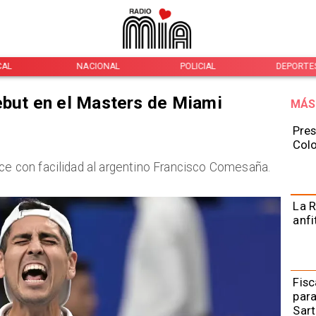
CAL
NACIONAL
POLICIAL
DEPORTE
ebut en el Masters de Miami
MÁS
Pres
Colo
nce con facilidad al argentino Francisco Comesaña.
La R
anfi
Fisc
para
Sart