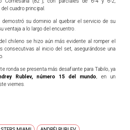
sco Comesaña (82°), con parciales de 6-4 y 6-2,
del cuadro principal.
o demostró su dominio al quebrar el servicio de su
 ventaja a lo largo del encuentro.
 del chileno se hizo aún más evidente al romper el
consecutivas al inicio del set, asegurándose una
o.
nte ronda se presenta más desafiante para Tabilo, ya
ndrey Rublev, número 15 del mundo
, en un
te viernes.
STERS MIAMI
ANDRÉI RUBLEV