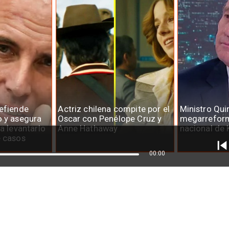
defiende
Actriz chilena compite por el
Ministro Qui
o y asegura
Oscar con Penélope Cruz y
megarreform
ra levantarlo
Anne Hathaway
nacional de 
e casos
00:00