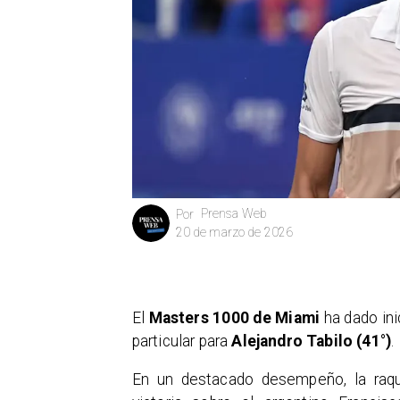
Prensa Web
Por
20 de marzo de 2026
El
Masters 1000 de Miami
ha dado ini
particular para
Alejandro Tabilo (41°)
.
En un destacado desempeño, la raq