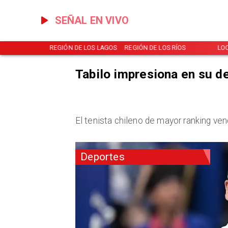
SEÑAL EN VIVO
NOTICIAS
REGIÓN DE LOS LAGOS
REGIÓN DE LOS RÍOS
LO
Tabilo impresiona en su d
El tenista chileno de mayor ranking ve
Deportes