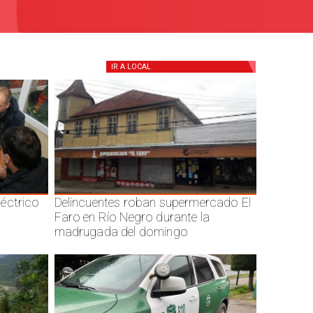
IR A
LOCAL
éctrico
Delincuentes roban supermercado El
Faro en Río Negro durante la
madrugada del domingo