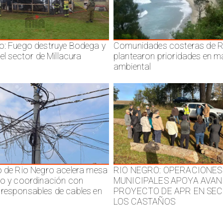
o: Fuego destruye Bodega y
Comunidades costeras de R
 el sector de Millacura
plantearon prioridades en m
ambiental
o de Rio Negro acelera mesa
RIO NEGRO: OPERACIONES
jo y coordinación con
MUNICIPALES APOYA AVAN
responsables de cables en
PROYECTO DE APR EN SE
LOS CASTAÑOS