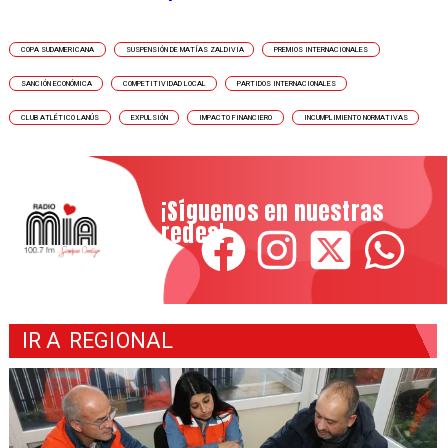
COPA SUDAMERICANA
SUSPENSIÓN DE MATÍAS ZALDIVIA
PREMIOS INTERNACIONALES
SANCIÓN ECONÓMICA
COMPETITIVIDAD LOCAL
PARTIDOS INTERNACIONALES
CLUB ATLÉTICO LANÚS
EXPULSIÓN
IMPACTO FINANCIERO
INCUMPLIMIENTO NORMATIVAS
¡Síguenos en nuestras
redes!
IR A
REGIONAL