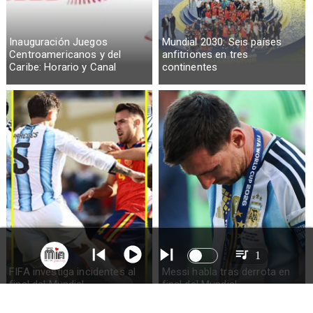
Inauguración Juegos
Mundial 2030: Seis países
Centroamericanos y del
anfitriones en tres
Caribe: Horario y Canal
continentes
1
FIFA investiga incidentes al
Messi habla tras derrota en
final del Mundial
final del Mundial