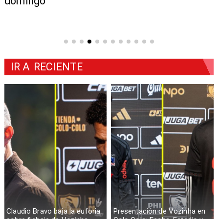
domingo
IR A
RECIENTE
Claudio Bravo baja la euforia
Presentación de Vozinha en