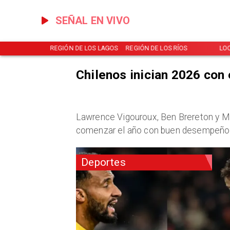
SEÑAL EN VIVO
NOTICIAS
REGIÓN DE LOS LAGOS
REGIÓN DE LOS RÍOS
LO
Chilenos inician 2026 con
Lawrence Vigouroux, Ben Brereton y Ma
comenzar el año con buen desempeño 
Deportes