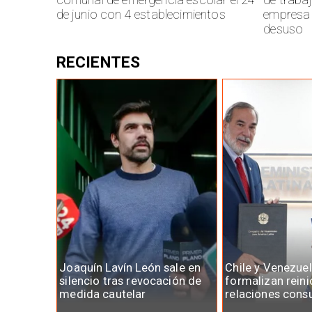
de junio con 4 establecimientos
empresa 
desuso
RECIENTES
Joaquín Lavín León sale en
Chile y Venezue
silencio tras revocación de
formalizan reini
medida cautelar
relaciones cons