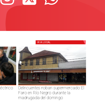
IR A
LOCAL
éctrico
Delincuentes roban supermercado El
Faro en Río Negro durante la
madrugada del domingo