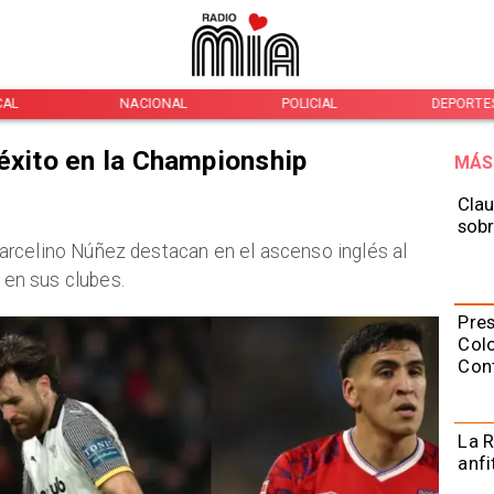
CAL
NACIONAL
POLICIAL
DEPORTE
 éxito en la Championship
MÁS
Clau
sobr
rcelino Núñez destacan en el ascenso inglés al
en sus clubes.
Pres
Colo
Con
La R
anfi