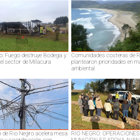
o: Fuego destruye Bodega y
Comunidades costeras de R
 el sector de Millacura
plantearon prioridades en m
ambiental
o de Rio Negro acelera mesa
RIO NEGRO: OPERACIONES
jo y coordinación con
MUNICIPALES APOYA AVAN