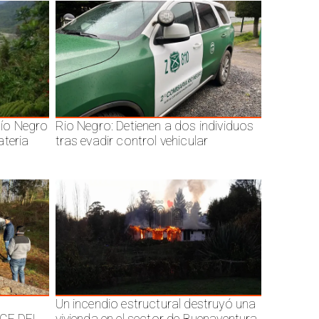
ío Negro
Rio Negro: Detienen a dos individuos
ateria
tras evadir control vehicular
Un incendio estructural destruyó una
CE DEL
vivienda en el sector de Buenaventura