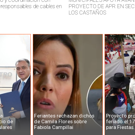
responsables de cables en
PROYECTO DE APR EN SE
LOS CASTAÑOS
la
Feriantes rechazan dichos
Proyecto pr
cio de
de Camila Flores sobre
feriado el 1
ulares
Fabiola Campillai
para Fiestas