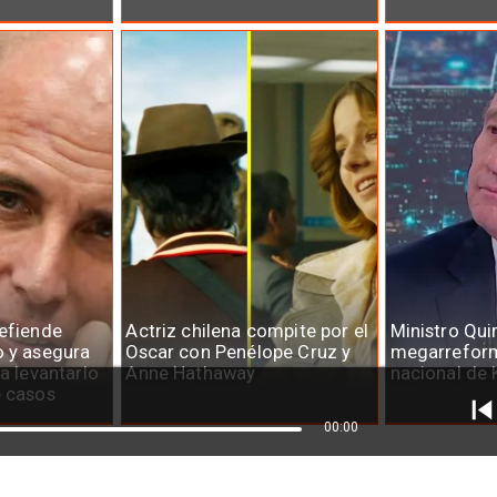
defiende
Actriz chilena compite por el
Ministro Qui
o y asegura
Oscar con Penélope Cruz y
megarreform
ra levantarlo
Anne Hathaway
nacional de 
e casos
00:00