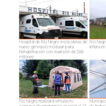
Hospital de Río Negro inicia obras de
Rio Negr
nuevo gimnasio modular para
leñera en
Rehabilitación con inversión de $88
millones
Río Negro realizará simulacro
Municipi
comunal de emergencia escolar el 24
de traba