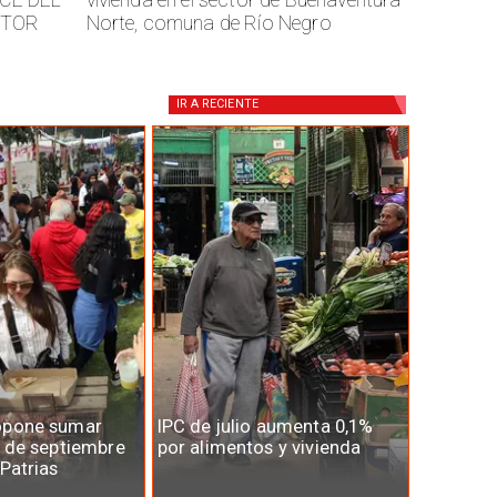
CTOR
Norte, comuna de Río Negro
IR A
RECIENTE
opone sumar
IPC de julio aumenta 0,1%
7 de septiembre
por alimentos y vivienda
 Patrias