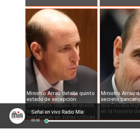
Ministro Arrau detalla quinto
Ministro Arrau 
estado de excepción:
secreto bancari
contempla toques de queda,
que Fiscalía log
restricciones y escuchas
en la mayoría d
Señal en vivo Radio Mía
telefónicas en zonas críticas
00:00