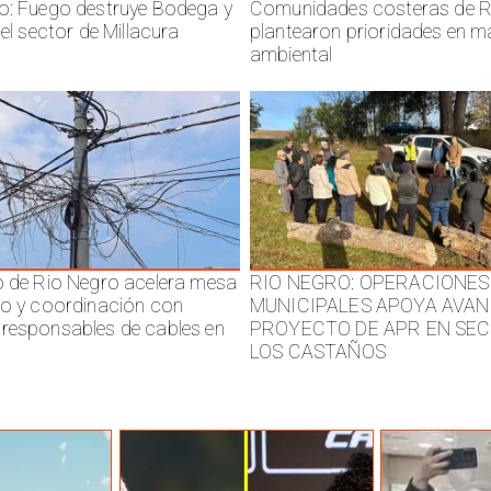
o: Fuego destruye Bodega y
Comunidades costeras de R
 el sector de Millacura
plantearon prioridades en m
ambiental
o de Rio Negro acelera mesa
RIO NEGRO: OPERACIONES
jo y coordinación con
MUNICIPALES APOYA AVAN
responsables de cables en
PROYECTO DE APR EN SE
LOS CASTAÑOS