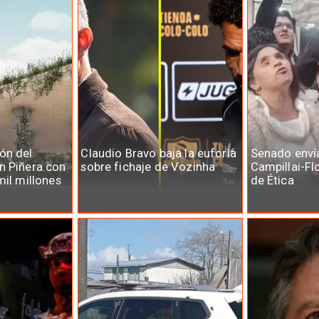
ón del
Claudio Bravo baja la euforia
Senado enví
n Piñera con
sobre fichaje de Vozinha
Campillai-Fl
mil millones
de Ética