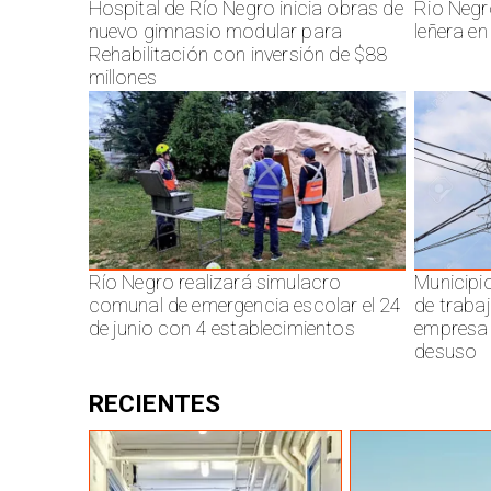
Hospital de Río Negro inicia obras de
Rio Negr
nuevo gimnasio modular para
leñera en
Rehabilitación con inversión de $88
millones
Río Negro realizará simulacro
Municipi
comunal de emergencia escolar el 24
de traba
de junio con 4 establecimientos
empresa 
desuso
RECIENTES