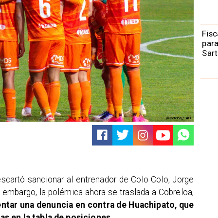
Fisc
para
Sart
@Cobreloa_SADP
escartó sancionar al entrenador de Colo Colo, Jorge
 embargo, la polémica ahora se traslada a Cobreloa,
ntar una denuncia en contra de Huachipato, que
as en la tabla de posiciones
.