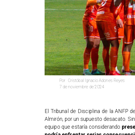
Cristóbal Ignacio Adones Reyes
Por
7 de noviembre de 2024
El Tribunal de Disciplina de la ANFP d
Almirón, por un supuesto desacato. Sin
equipo que estaría considerando
prese
podría enfrentar serias consecuenci