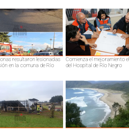
onas resultaron lesionadas
Comienza el mejoramiento el
isión en la comuna de Río
del Hospital de Río Negro