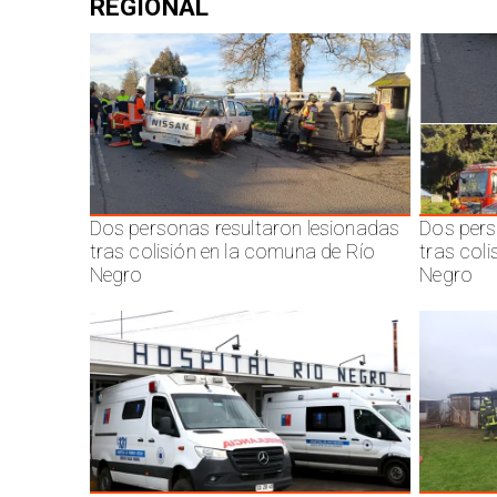
REGIONAL
Dos personas resultaron lesionadas
Dos pers
tras colisión en la comuna de Río
tras col
Negro
Negro