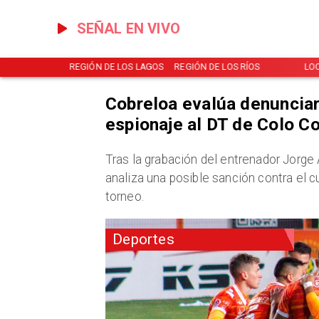
SEÑAL EN VIVO
NOTICIAS
REGIÓN DE LOS LAGOS
REGIÓN DE LOS RÍOS
LO
Cobreloa evalúa denunciar
espionaje al DT de Colo C
​Tras la grabación del entrenador Jorge
analiza una posible sanción contra el cu
torneo.
Deportes