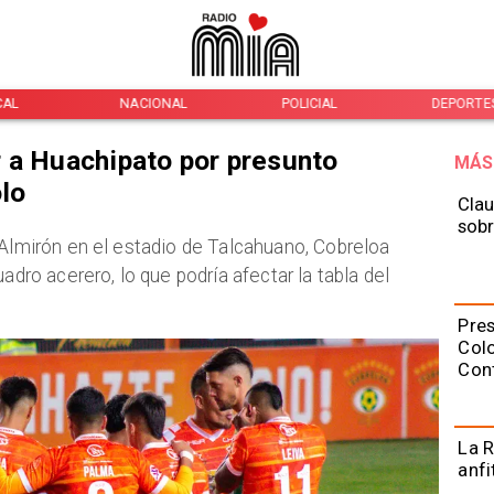
CAL
NACIONAL
POLICIAL
DEPORTE
 a Huachipato por presunto
MÁS
olo
Clau
sobr
 Almirón en el estadio de Talcahuano, Cobreloa
adro acerero, lo que podría afectar la tabla del
Pres
Colo
Con
La R
anfi