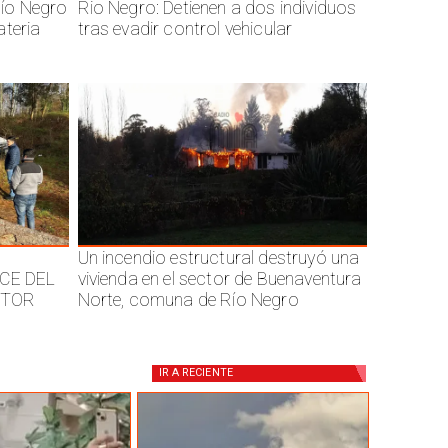
ío Negro
Rio Negro: Detienen a dos individuos
ateria
tras evadir control vehicular
Un incendio estructural destruyó una
CE DEL
vivienda en el sector de Buenaventura
CTOR
Norte, comuna de Río Negro
IR A
RECIENTE