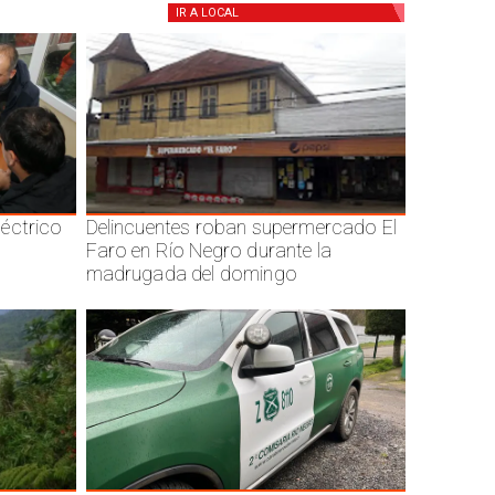
IR A
LOCAL
éctrico
Delincuentes roban supermercado El
Faro en Río Negro durante la
madrugada del domingo