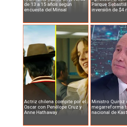
de 13 a 15 años según
Parque Sebastiá
encuesta del Minsal
inversión de $4 
Actriz chilena compite por el
Ministro Quiroz 
Oscar con Penélope Cruz y
megarreforma t
Anne Hathaway
nacional de Kas