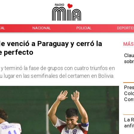
CAL
NACIONAL
POLICIAL
DEPORTE
e venció a Paraguay y cerró la
MÁS
e perfecto
Clau
sobr
y y terminó la fase de grupos con cuatro triunfos en
u lugar en las semifinales del certamen en Bolivia.
Pres
Colo
Con
La R
anfi