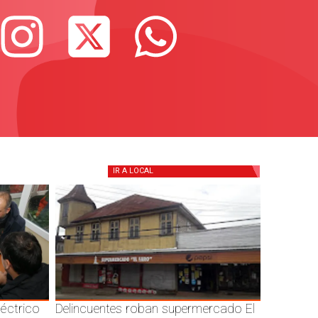
IR A
LOCAL
éctrico
Delincuentes roban supermercado El