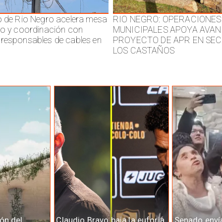
o de Rio Negro acelera mesa
RIO NEGRO: OPERACIONES
jo y coordinación con
MUNICIPALES APOYA AVAN
responsables de cables en
PROYECTO DE APR EN SE
LOS CASTAÑOS
ón del
Claudio Bravo baja la euforia
Senado enví