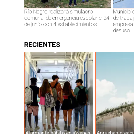
Río Negro realizará simulacro
Municipi
comunal de emergencia escolar el 24
de traba
de junio con 4 establecimientos
empresa 
desuso
RECIENTES
Alarmante hábito en jóvenes
Aprueban creaci