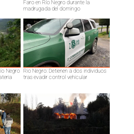
Faro en Río Negro durante la
madrugada del domingo
ío Negro
Rio Negro: Detienen a dos individuos
ateria
tras evadir control vehicular