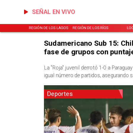
SEÑAL EN VIVO
NOTICIAS
REGIÓN DE LOS LAGOS
REGIÓN DE LOS RÍOS
LO
Sudamericano Sub 15: Chil
fase de grupos con puntaj
​La "Roja" juvenil derrotó 1-0 a Paragua
igual número de partidos, asegurando s
Deportes