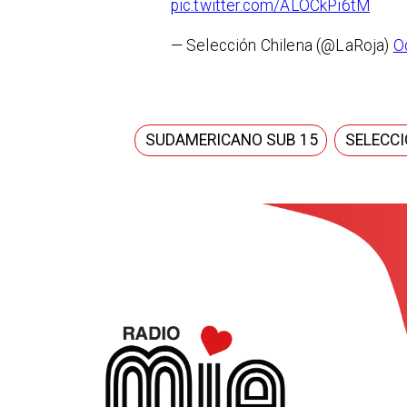
pic.twitter.com/ALOCkPi6tM
— Selección Chilena (@LaRoja)
O
SUDAMERICANO SUB 15
SELECCI