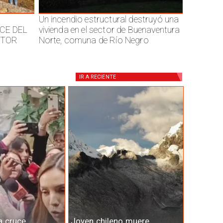
Un incendio estructural destruyó una
CE DEL
vivienda en el sector de Buenaventura
CTOR
Norte, comuna de Río Negro
IR A
RECIENTE
a cruce
Joven chileno muere