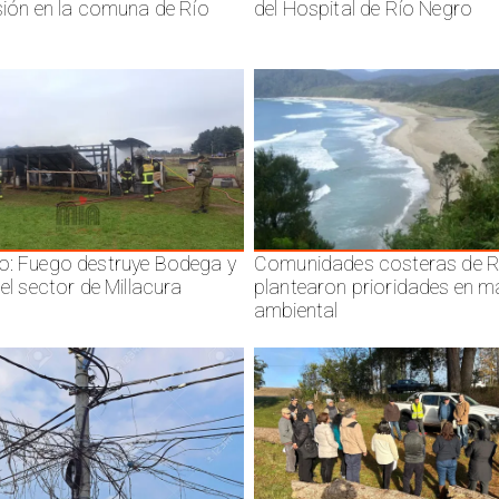
isión en la comuna de Río
del Hospital de Río Negro
o: Fuego destruye Bodega y
Comunidades costeras de R
 el sector de Millacura
plantearon prioridades en m
ambiental