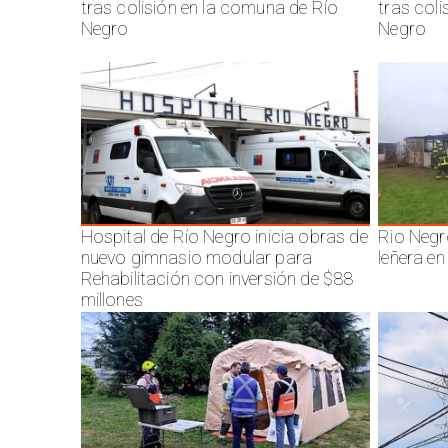
tras colisión en la comuna de Río
tras col
Negro
Negro
Hospital de Río Negro inicia obras de
Rio Negr
nuevo gimnasio modular para
leñera en
Rehabilitación con inversión de $88
millones