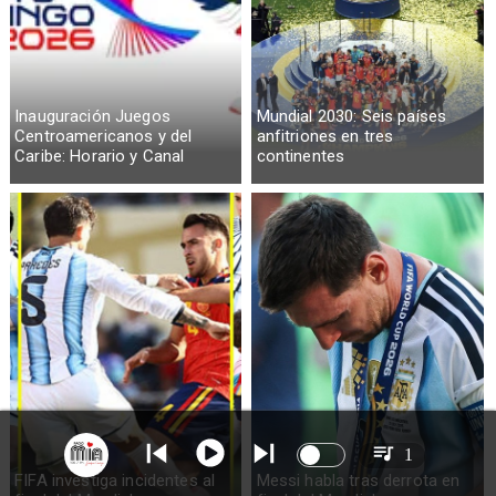
Inauguración Juegos
Mundial 2030: Seis países
Centroamericanos y del
anfitriones en tres
Caribe: Horario y Canal
continentes
1
FIFA investiga incidentes al
Messi habla tras derrota en