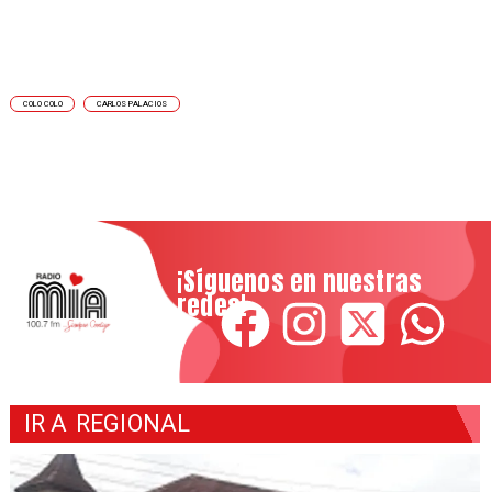
COLO COLO
CARLOS PALACIOS
¡Síguenos en nuestras
redes!
IR A
REGIONAL