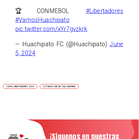
🏆CONMEBOL
#Libertadores
#VamosHuachipato
pic.twitter.com/xYr7gvzkrk
— Huachipato FC (@Huachipato)
June
5, 2024
COPA LIBERTADORES 2024
ESTADIO CAP DE TALCAHUANO
¡Síguenos en nuestras