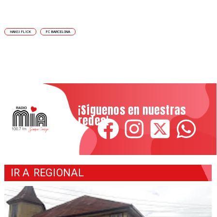
HANSI FLICK
FC BARCELONA
¡Síguenos en nuestras
redes!
IR A
REGIONAL