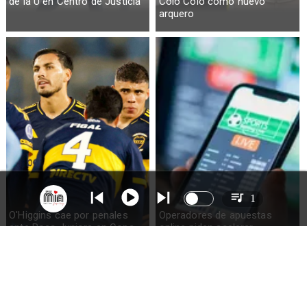
de la U en Centro de Justicia
Colo Colo como nuevo
arquero
1
O'Higgins cae por penales
Operadores de apuestas
ante Boca Juniors en Copa
online piden acelerar
Sudamericana
regulación en Chile