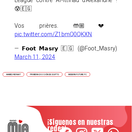
League contre Al-Ittihad d'Alexandrie !
😰🇪🇬
Vos prières. 🤲🏼💔
pic.twitter.com/Z1bmQ0QKXN
— 𝗙𝗼𝗼𝘁 𝗠𝗮𝘀𝗿𝘆 🇪🇬 (@Foot_Masry)
March 11, 2024
AHMED REFAAT
PRIMERA DIVISIÓN DE EGIPTO
MODERN FUTURE FC
¡Síguenos en nuestras
redes!