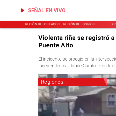
SEÑAL EN VIVO
NOTICIAS
REGIÓN DE LOS LAGOS
REGIÓN DE LOS RÍOS
LO
Violenta riña se registró a
Puente Alto
​El incidente se produjo en la interse
Independencia, donde Carabineros fuero
Regiones