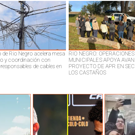
o de Rio Negro acelera mesa
RIO NEGRO: OPERACIONES
jo y coordinación con
MUNICIPALES APOYA AVAN
responsables de cables en
PROYECTO DE APR EN SE
LOS CASTAÑOS