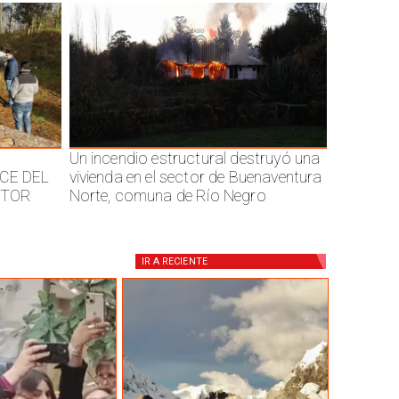
Un incendio estructural destruyó una
CE DEL
vivienda en el sector de Buenaventura
CTOR
Norte, comuna de Río Negro
IR A
RECIENTE