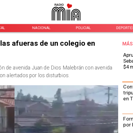
CAL
NACIONAL
POLICIAL
DEPORTE
 las afueras de un colegio en
MÁS
Apru
Seba
$4 m
cción de avenida Juan de Dios Malebrán con avenida
n alertados por los disturbios.
Con
trip
en 
Form
por 