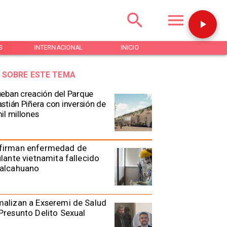
S
INTERNACIONAL
INICIO
NOTICIAS
 SOBRE ESTE TEMA
eban creación del Parque
stián Piñera con inversión de
il millones
firman enfermedad de
ulante vietnamita fallecido
Talcahuano
alizan a Exseremi de Salud
Presunto Delito Sexual