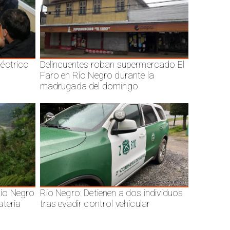
éctrico
Delincuentes roban supermercado El
Faro en Río Negro durante la
madrugada del domingo
ío Negro
Rio Negro: Detienen a dos individuos
ateria
tras evadir control vehicular