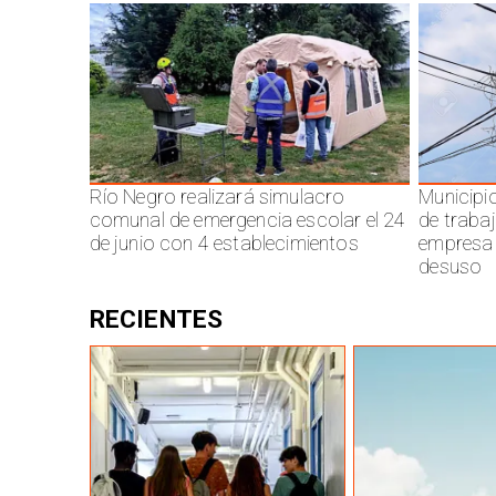
Río Negro realizará simulacro
Municipi
comunal de emergencia escolar el 24
de traba
de junio con 4 establecimientos
empresa 
desuso
RECIENTES