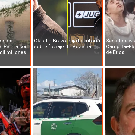
ón del
Claudio Bravo baja la euforia
Senado enví
n Piñera con
sobre fichaje de Vozinha
Campillai-Fl
mil millones
de Ética