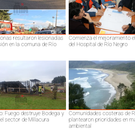
onas resultaron lesionadas
Comienza el mejoramiento el
isión en la comuna de Río
del Hospital de Río Negro
o: Fuego destruye Bodega y
Comunidades costeras de R
 el sector de Millacura
plantearon prioridades en m
ambiental