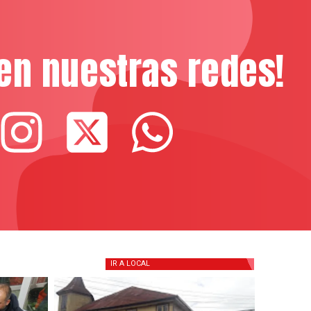
en nuestras redes!
IR A
LOCAL