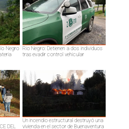
ío Negro
Rio Negro: Detienen a dos individuos
ateria
tras evadir control vehicular
Un incendio estructural destruyó una
CE DEL
vivienda en el sector de Buenaventura