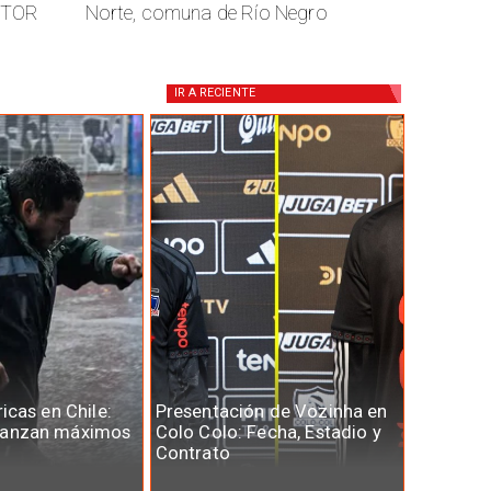
CTOR
Norte, comuna de Río Negro
IR A
RECIENTE
ricas en Chile:
Presentación de Vozinha en
canzan máximos
Colo Colo: Fecha, Estadio y
Contrato