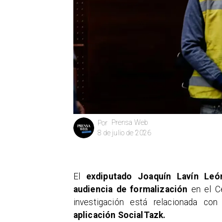
Prensa Web
Por
8 de julio de 2026
El
exdiputado Joaquín Lavín Leó
audiencia de formalización
en el Ce
investigación está relacionada co
aplicación SocialTazk.