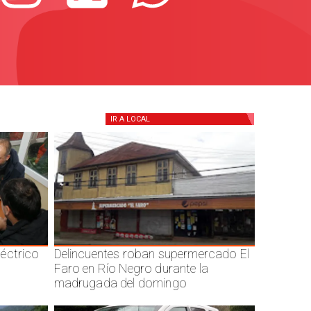
IR A
LOCAL
éctrico
Delincuentes roban supermercado El
Faro en Río Negro durante la
madrugada del domingo