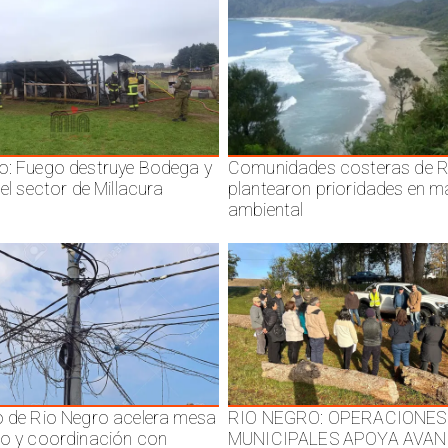
o: Fuego destruye Bodega y
Comunidades costeras de R
 el sector de Millacura
plantearon prioridades en m
ambiental
o de Rio Negro acelera mesa
RIO NEGRO: OPERACIONES
jo y coordinación con
MUNICIPALES APOYA AVAN