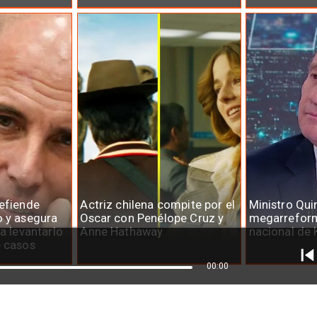
defiende
Actriz chilena compite por el
Ministro Qui
o y asegura
Oscar con Penélope Cruz y
megarreform
ra levantarlo
Anne Hathaway
nacional de 
e casos
00:00