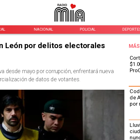
CAL
NACIONAL
POLICIAL
DEPORTE
n León por delitos electorales
MÁS
Cort
$1.0
ProC
iva desde mayo por corrupción, enfrentará nueva
cialización de datos de votantes.
Cod
de A
por 
Lluv
ciu
nunc