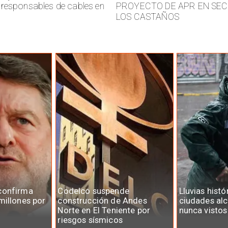
responsables de cables en
PROYECTO DE APR EN SE
LOS CASTAÑOS
confirma
Codelco suspende
Lluvias histó
millones por
construcción de Andes
ciudades al
Norte en El Teniente por
nunca vistos
riesgos sísmicos