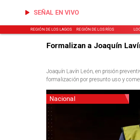
SEÑAL EN VIVO
NOTICIAS
REGIÓN DE LOS LAGOS
REGIÓN DE LOS RÍOS
LO
Formalizan a Joaquín Laví
Joaquín Lavín León, en prisión prevent
formalización por presunto uso y comer
Nacional