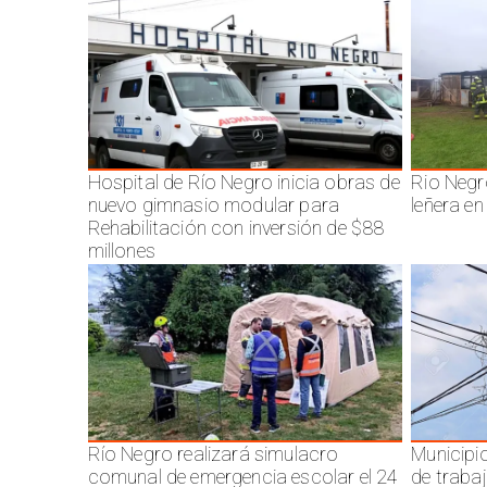
Hospital de Río Negro inicia obras de
Rio Negr
nuevo gimnasio modular para
leñera en
Rehabilitación con inversión de $88
millones
Río Negro realizará simulacro
Municipi
comunal de emergencia escolar el 24
de traba