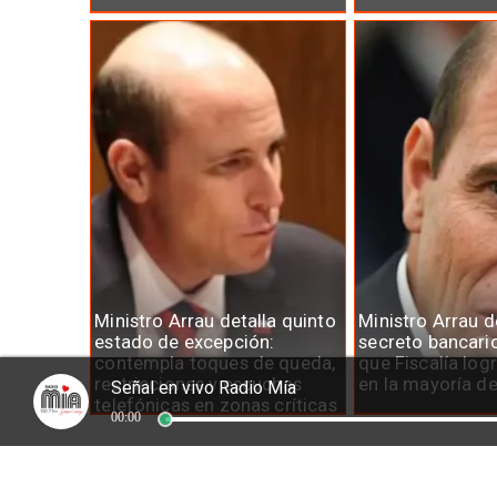
Ministro Arrau detalla quinto
Ministro Arrau 
estado de excepción:
secreto bancari
contempla toques de queda,
que Fiscalía log
restricciones y escuchas
en la mayoría d
Señal en vivo Radio Mía
telefónicas en zonas críticas
00:00