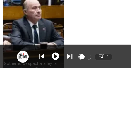
1
Gobierno despacha a ley la
megarreforma: Alcaldes
recurrirán al TC