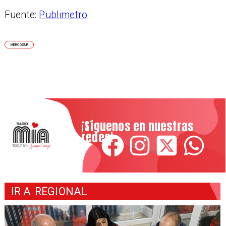
Fuente:
Publimetro
MERCOSUR
¡Síguenos en nuestras
redes!
IR A
REGIONAL