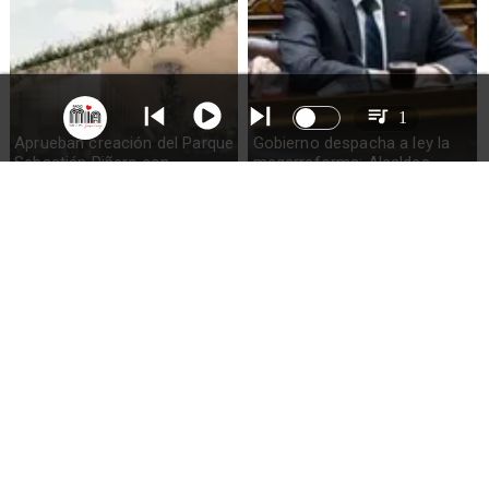
1
Aprueban creación del Parque
Gobierno despacha a ley la
Sebastián Piñera con
megarreforma: Alcaldes
inversión de $4 mil millones
recurrirán al TC