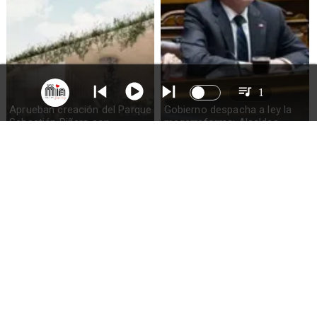
1
Aprueban creación del Parque
Gobierno despacha a ley la
Sebastián Piñera con
megarreforma: Alcaldes
inversión de $4 mil millones
recurrirán al TC