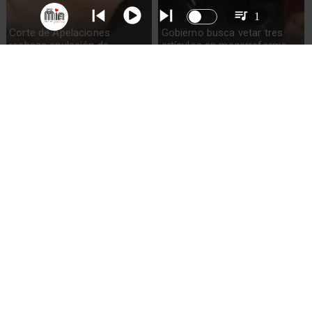
1
Corte de Apelaciones
Gobierno busca vetar tres
rechaza anulación de
artículos en megarreforma
absolución de Claudio Crespo
Sueldos millonarios en
Alvarado descarta reintegro
superintendencias: 46
de exsubsecretario de
funcionarios ganan igual o
Hacienda y anuncia nuevo
más que presidente Kast
titular