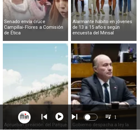
Senado envía cruce
Alarmante hábito en jóvenes
Campillai-Flores a Comisión
de 13 a 15 años según
de Ética
encuesta del Minsal
1
Aprueban creación del Parque
Gobierno despacha a ley la
Sebastián Piñera con
megarreforma: Alcaldes
inversión de $4 mil millones
recurrirán al TC