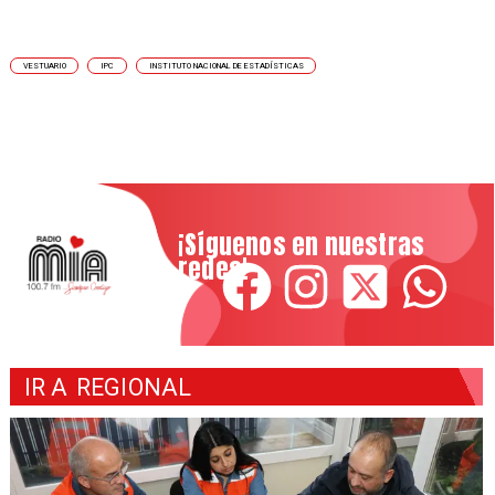
VESTUARIO
IPC
INSTITUTO NACIONAL DE ESTADÍSTICAS
¡Síguenos en nuestras
redes!
IR A
REGIONAL