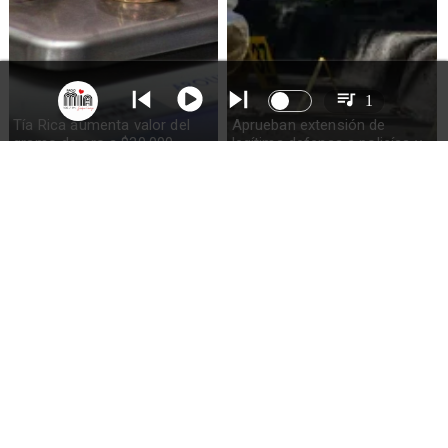
1
Tía Rica aumenta valor del
Aprueban extensión de
gramo de oro a $30.000
legítima defensa a policías y
militares