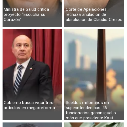
Ministra de Salud critica
Corte de Apelaciones
proyecto “Escucha su
rechaza anulación de
Corazón”
absolución de Claudio Crespo
Gobierno busca vetar tres
Sueldos millonarios en
artículos en megarreforma
superintendencias: 46
funcionarios ganan igual o
más que presidente Kast