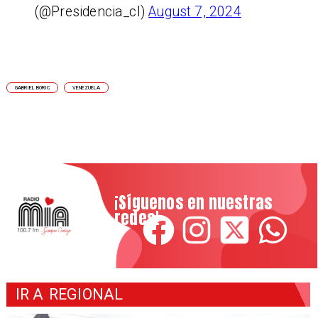
(@Presidencia_cl)
August 7, 2024
GABRIEL BORIC
VENEZUELA
¡Síguenos en nuestras
redes!
IR A
REGIONAL