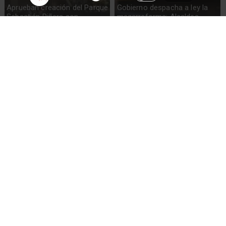
Aprueban creación del Parque
Gobierno despacha a ley la
Sebastián Piñera con
megarreforma: Alcaldes
inversión de $4 mil millones
recurrirán al TC
Codelco suspende
Lluvias históricas en Chile:
construcción de Andes Norte
ciudades alcanzan máximos
en El Teniente por riesgos
nunca vistos
sísmicos