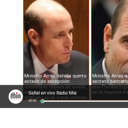
Ministro Arrau detalla quinto
Ministro Arrau 
estado de excepción:
secreto bancari
contempla toques de queda,
que Fiscalía log
restricciones y escuchas
en la mayoría d
Señal en vivo Radio Mía
telefónicas en zonas críticas
00:00