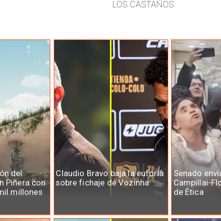
LOS CASTAÑOS
ón del
Claudio Bravo baja la euforia
Senado enví
n Piñera con
sobre fichaje de Vozinha
Campillai-Fl
mil millones
de Ética