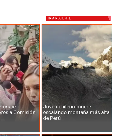
IR A
RECIENTE
a cruce
Joven chileno muere
ores a Comisión
escalando montaña más alta
de Perú