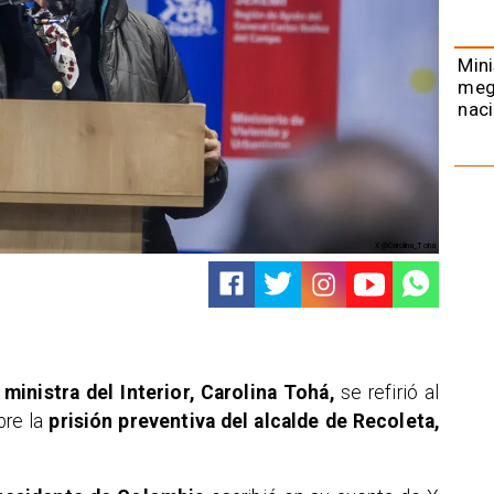
Mini
meg
naci
X @Carolina_Tohá
 ministra del Interior, Carolina Tohá,
se refirió al
bre la
prisión preventiva del alcalde de Recoleta,