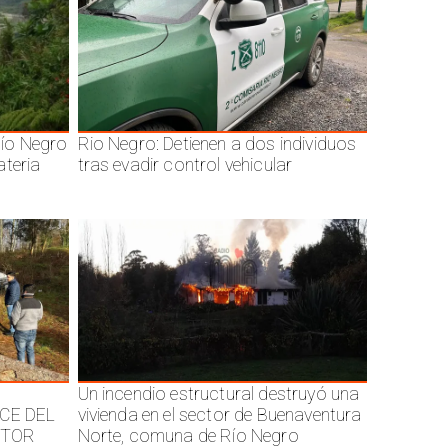
ío Negro
Rio Negro: Detienen a dos individuos
ateria
tras evadir control vehicular
Un incendio estructural destruyó una
CE DEL
vivienda en el sector de Buenaventura
CTOR
Norte, comuna de Río Negro