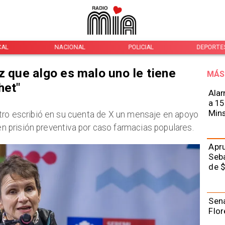
CAL
NACIONAL
POLICIAL
DEPORTE
z que algo es malo uno le tiene
MÁS
het"
Alar
a 15
Mins
tro escribió en su cuenta de X un mensaje en apoyo
 en prisión preventiva por caso farmacias populares.
Apru
Seba
de $
Sena
Flor