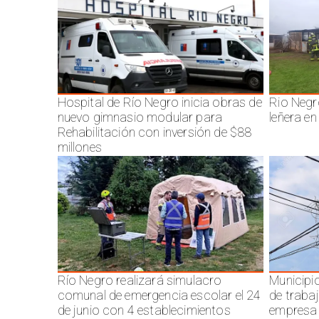
Hospital de Río Negro inicia obras de
Rio Negr
nuevo gimnasio modular para
leñera en
Rehabilitación con inversión de $88
millones
Río Negro realizará simulacro
Municipi
comunal de emergencia escolar el 24
de traba
de junio con 4 establecimientos
empresa 