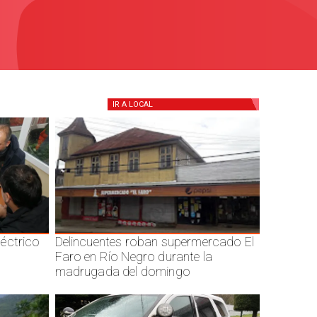
IR A
LOCAL
éctrico
Delincuentes roban supermercado El
Faro en Río Negro durante la
madrugada del domingo