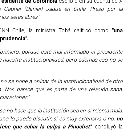
residente de Colombia
escribió en su cuenta de X
e Gabriel (Daniel) Jadue en Chile. Preso por la
los seres libres".
CNN Chile, la ministra Tohá calificó como
"una
mprudencia".
"primero, porque está mal informado el presidente
de nuestra institucionalidad, pero además eso no se
no se pone a opinar de la institucionalidad de otro
. Nos parece que es parte de una relación sana,
claraciones".
so no hace que la institución sea en sí misma mala,
 uno lo puede discutir, si es muy extensiva o no,
no
iene que echar la culpa a Pinochet"
, concluyó la