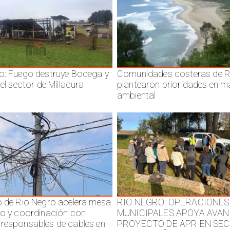
o: Fuego destruye Bodega y
Comunidades costeras de R
 el sector de Millacura
plantearon prioridades en m
ambiental
o de Rio Negro acelera mesa
RIO NEGRO: OPERACIONES
jo y coordinación con
MUNICIPALES APOYA AVAN
responsables de cables en
PROYECTO DE APR EN SE