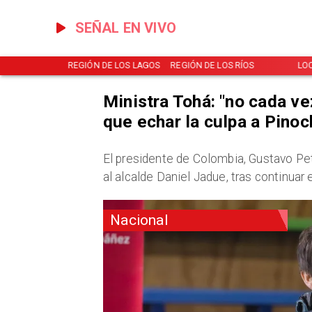
SEÑAL EN VIVO
NOTICIAS
REGIÓN DE LOS LAGOS
REGIÓN DE LOS RÍOS
LO
Ministra Tohá: "no cada ve
que echar la culpa a Pinoc
El presidente de Colombia, Gustavo Pe
al alcalde Daniel Jadue, tras continuar
Nacional