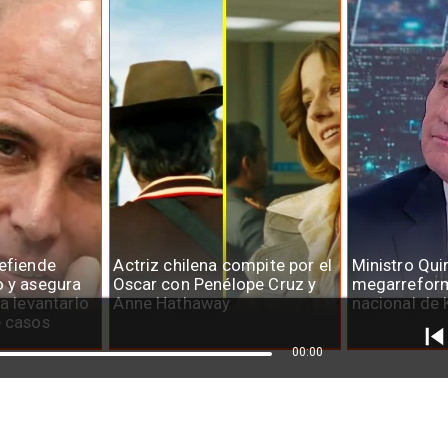
defiende
Actriz chilena compite por el
Ministro Qui
o y asegura
Oscar con Penélope Cruz y
megarreform
ra levantarlo
Anne Hathaway
nacional de 
e casos
00:00