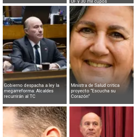
UF y 30 mil cupos
Gobierno despacha a ley la
Ministra de Salud critica
megarreforma: Alcaldes
proyecto “Escucha su
recurrirán al TC
Corazón”