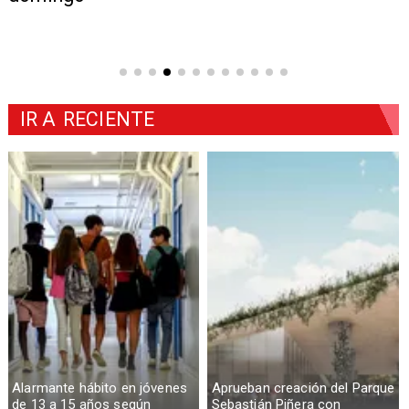
IR A
RECIENTE
Alarmante hábito en jóvenes
Aprueban creación del Parque
de 13 a 15 años según
Sebastián Piñera con