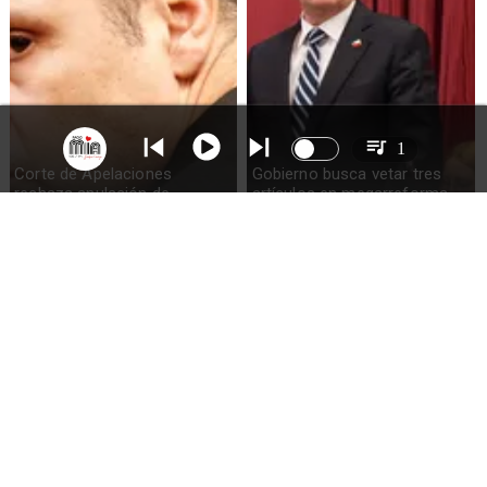
1
Corte de Apelaciones
Gobierno busca vetar tres
rechaza anulación de
artículos en megarreforma
absolución de Claudio Crespo