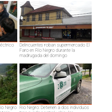
éctrico
Delincuentes roban supermercado El
Faro en Río Negro durante la
madrugada del domingo
ío Negro
Rio Negro: Detienen a dos individuos