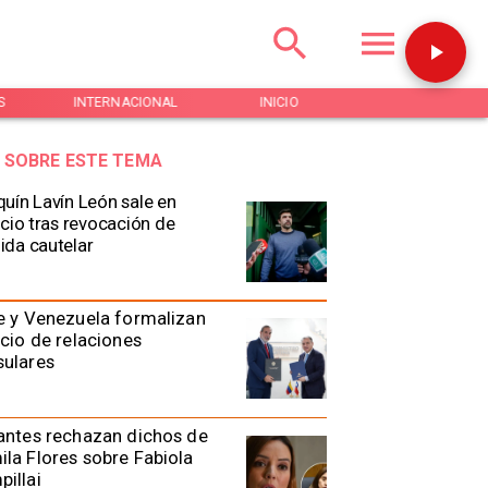
S
INTERNACIONAL
INICIO
NOTICIAS
 SOBRE ESTE TEMA
uín Lavín León sale en
ncio tras revocación de
da cautelar
e y Venezuela formalizan
icio de relaciones
sulares
antes rechazan dichos de
la Flores sobre Fabiola
illai