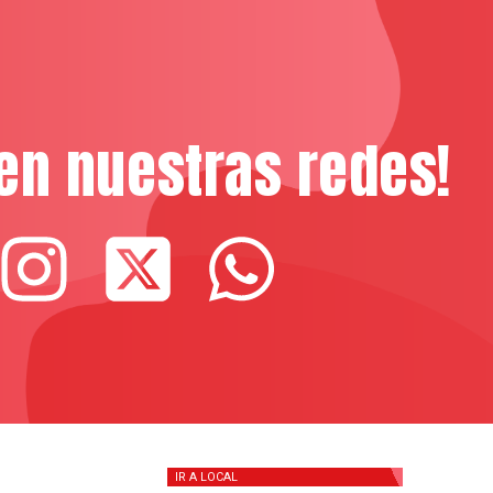
en nuestras redes!
IR A
LOCAL