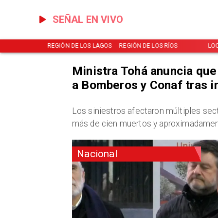
SEÑAL EN VIVO
NOTICIAS
REGIÓN DE LOS LAGOS
REGIÓN DE LOS RÍOS
LO
Ministra Tohá anuncia que
a Bomberos y Conaf tras i
​Los siniestros afectaron múltiples sec
más de cien muertos y aproximadament
Nacional