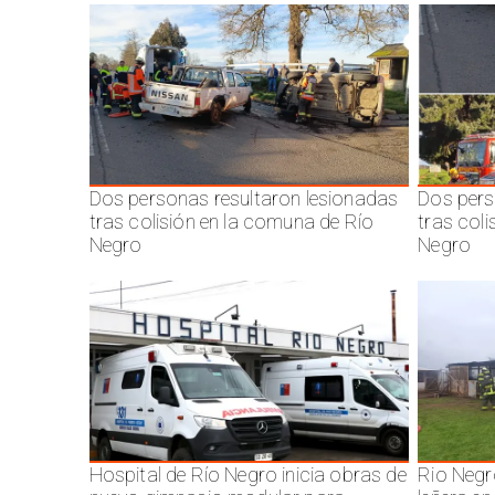
Dos personas resultaron lesionadas
Dos pers
tras colisión en la comuna de Río
tras col
Negro
Negro
Hospital de Río Negro inicia obras de
Rio Negr