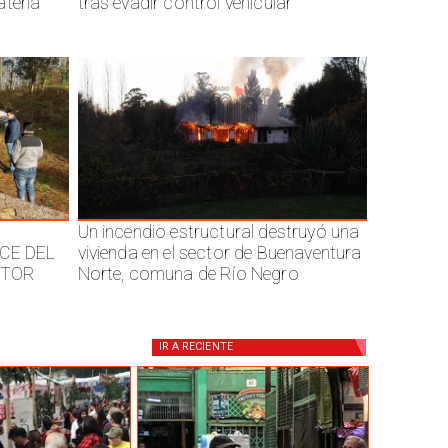
ateria
tras evadir control vehicular
Un incendio estructural destruyó una
CE DEL
vivienda en el sector de Buenaventura
CTOR
Norte, comuna de Río Negro
IR A
RECIENTE