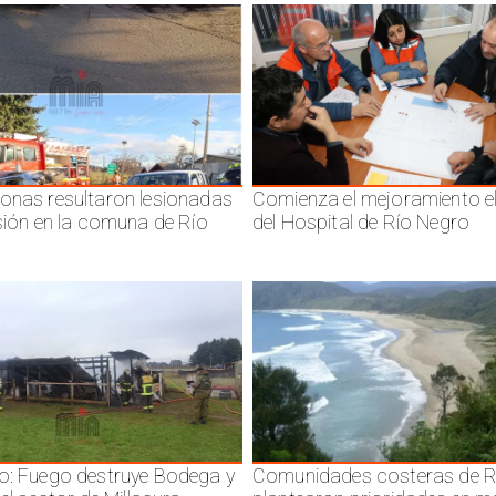
onas resultaron lesionadas
Comienza el mejoramiento el
isión en la comuna de Río
del Hospital de Río Negro
o: Fuego destruye Bodega y
Comunidades costeras de R