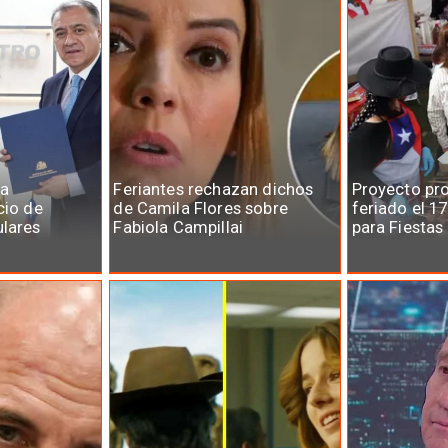
la
Feriantes rechazan dichos
Proyecto pr
cio de
de Camila Flores sobre
feriado el 1
ulares
Fabiola Campillai
para Fiestas