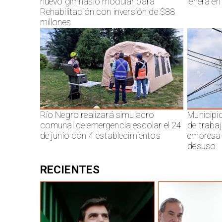
nuevo gimnasio modular para
leñera en
Rehabilitación con inversión de $88
millones
Río Negro realizará simulacro
Municipi
comunal de emergencia escolar el 24
de traba
de junio con 4 establecimientos
empresa 
desuso
RECIENTES