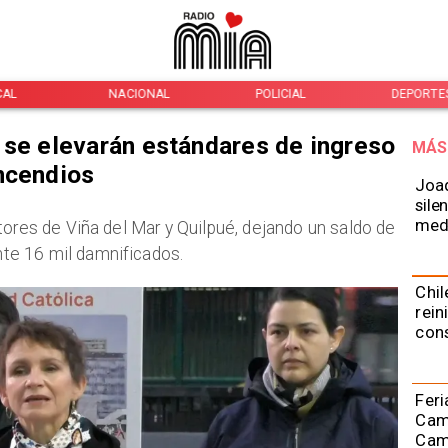
CAL
NACIONAL
POLICIAL
DEPORTE
 se elevarán estándares de ingreso
MÁS
ncendios
Joaq
sile
medi
tores de Viña del Mar y Quilpué, dejando un saldo de
e 16 mil damnificados.
Chil
rein
con
Feri
Cami
Camp