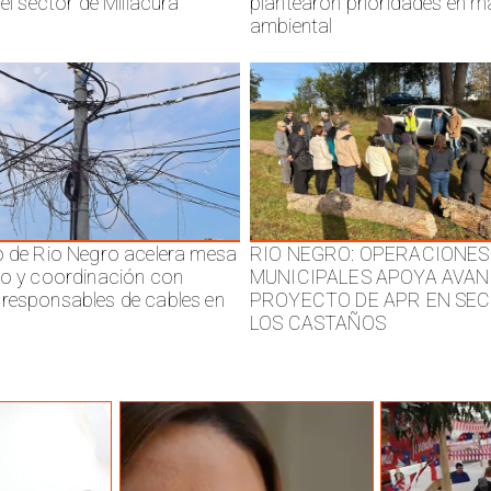
 el sector de Millacura
plantearon prioridades en m
ambiental
o de Rio Negro acelera mesa
RIO NEGRO: OPERACIONES
jo y coordinación con
MUNICIPALES APOYA AVAN
responsables de cables en
PROYECTO DE APR EN SE
LOS CASTAÑOS