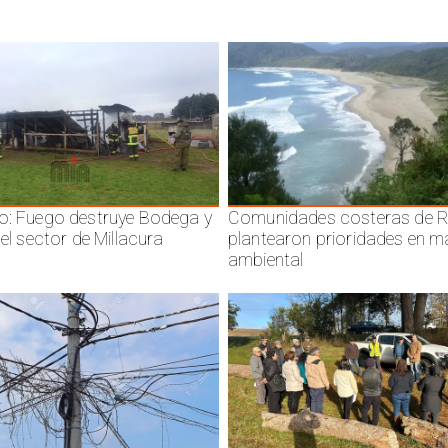
o: Fuego destruye Bodega y
Comunidades costeras de R
 el sector de Millacura
plantearon prioridades en m
ambiental