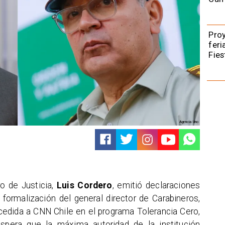
Pro
feri
Fies
Agencia Uno
o de Justicia,
Luis Cordero
, emitió declaraciones
 formalización del general director de Carabineros,
ncedida a CNN Chile en el programa Tolerancia Cero,
espera que la máxima autoridad de la institución