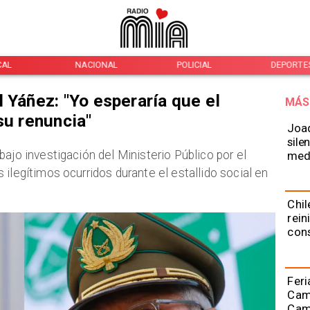
CAL
NACIONAL
POLICIAL
DEPORTE
 Yáñez: "Yo esperaría que el
MÁS
su renuncia"
Joaq
sile
bajo investigación del Ministerio Público por el
medi
ilegítimos ocurridos durante el estallido social en
Chil
rein
con
Feri
Cami
Camp