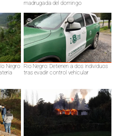
madrugada del domingo
ío Negro
Rio Negro: Detienen a dos individuos
ateria
tras evadir control vehicular