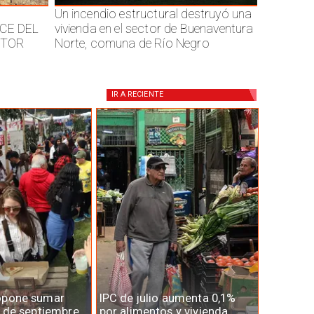
Un incendio estructural destruyó una
CE DEL
vivienda en el sector de Buenaventura
CTOR
Norte, comuna de Río Negro
IR A
RECIENTE
opone sumar
IPC de julio aumenta 0,1%
7 de septiembre
por alimentos y vivienda