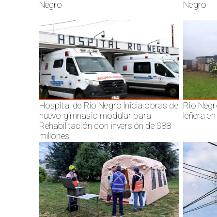
Negro
Negro
Hospital de Río Negro inicia obras de
Rio Negr
nuevo gimnasio modular para
leñera en
Rehabilitación con inversión de $88
millones