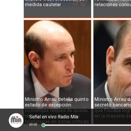
medida cautelar
relaciones cons
Ministro Arrau detalla quinto
Ministro Arrau 
estado de excepción:
secreto bancari
contempla toques de queda,
que Fiscalía log
restricciones y escuchas
en la mayoría d
Señal en vivo Radio Mía
telefónicas en zonas críticas
00:00