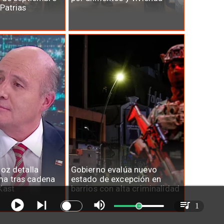
 Patrias
roz detalla
Gobierno evalúa nuevo
a tras cadena
estado de excepción en
Kast
barrios con alta criminalidad
1