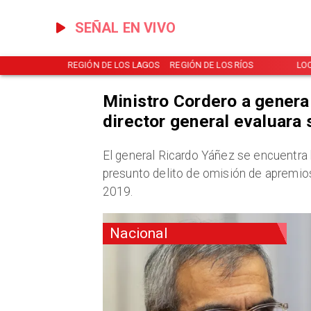
SEÑAL EN VIVO
NOTICIAS
REGIÓN DE LOS LAGOS
REGIÓN DE LOS RÍOS
LO
Ministro Cordero a general
director general evaluara 
​El general Ricardo Yáñez se encuentra 
presunto delito de omisión de apremios 
2019.
Nacional