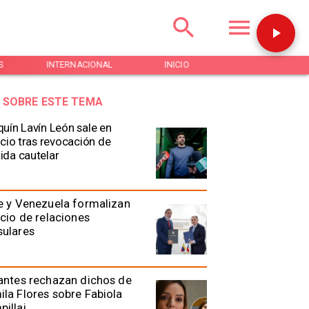
S
INTERNACIONAL
INICIO
NOTICIAS
 SOBRE ESTE TEMA
uín Lavín León sale en
ncio tras revocación de
da cautelar
e y Venezuela formalizan
icio de relaciones
sulares
antes rechazan dichos de
la Flores sobre Fabiola
illai