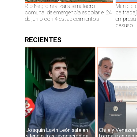
Río Negro realizará simulacro
Municipi
comunal de emergencia escolar el 24
de traba
de junio con 4 establecimientos
empresa 
desuso
RECIENTES
Joaquín Lavín León sale en
Chile y Venezue
silencio tras revocación de
formalizan reini