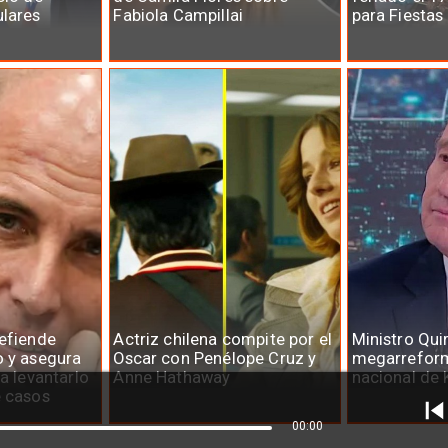
ulares
Fabiola Campillai
para Fiestas
defiende
Actriz chilena compite por el
Ministro Qui
o y asegura
Oscar con Penélope Cruz y
megarreform
ra levantarlo
Anne Hathaway
nacional de 
e casos
00:00