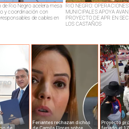
o de Rio Negro acelera mesa
RIO NEGRO: OPERACIONES
jo y coordinación con
MUNICIPALES APOYA AVAN
responsables de cables en
PROYECTO DE APR EN SE
LOS CASTAÑOS
la
Feriantes rechazan dichos
Proyecto pr
cio de
de Camila Flores sobre
feriado el 1