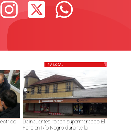
IR A
LOCAL
éctrico
Delincuentes roban supermercado El
Faro en Río Negro durante la