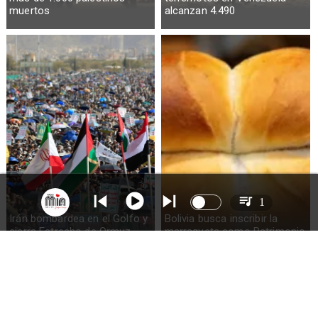
muertos
alcanzan 4.490
1
Irán bombardea en el Golfo y
Bolivia busca inscribir la
cierra Estrecho de Ormuz
marraqueta como Patrimonio
de la Humanidad