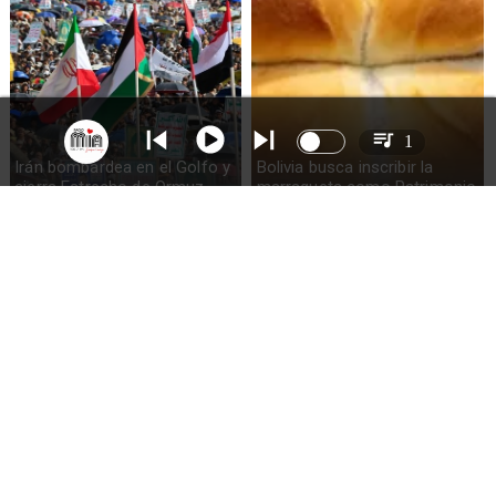
1
Irán bombardea en el Golfo y
Bolivia busca inscribir la
cierra Estrecho de Ormuz
marraqueta como Patrimonio
de la Humanidad