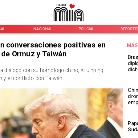
NACIONAL
POLICIAL
DEPORTES
I
an conversaciones positivas en
MÁS
o de Ormuz y Taiwán
Bras
dipl
dich
a diálogo con su homólogo chino, Xi Jinping.
 y el conflicto con Taiwán.
Chin
dron
emp
Papa
Sud