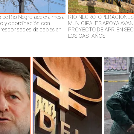
o de Rio Negro acelera mesa
RIO NEGRO: OPERACIONES
jo y coordinación con
MUNICIPALES APOYA AVAN
responsables de cables en
PROYECTO DE APR EN SE
LOS CASTAÑOS