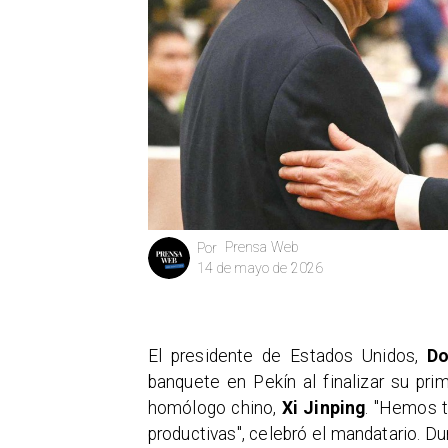
Prensa Web
Por
14 de mayo de 2026
El presidente de Estados Unidos,
Do
banquete en Pekín al finalizar su pr
homólogo chino,
Xi Jinping
. "Hemos 
productivas", celebró el mandatario. D