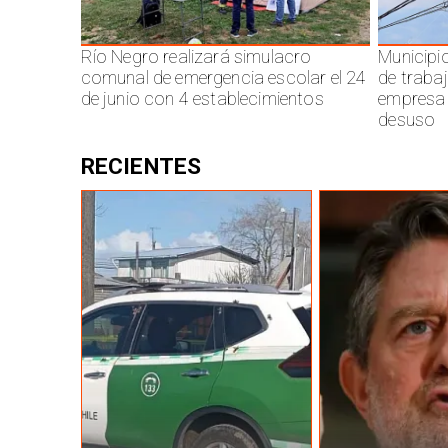
Río Negro realizará simulacro
Municipi
comunal de emergencia escolar el 24
de traba
de junio con 4 establecimientos
empresa 
desuso
RECIENTES