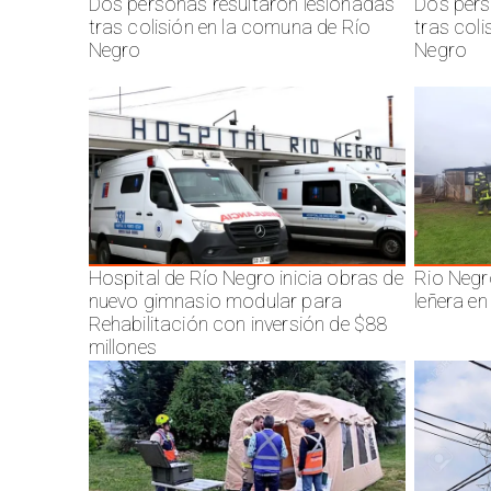
Dos personas resultaron lesionadas
Dos pers
tras colisión en la comuna de Río
tras col
Negro
Negro
Hospital de Río Negro inicia obras de
Rio Negr
nuevo gimnasio modular para
leñera en
Rehabilitación con inversión de $88
millones