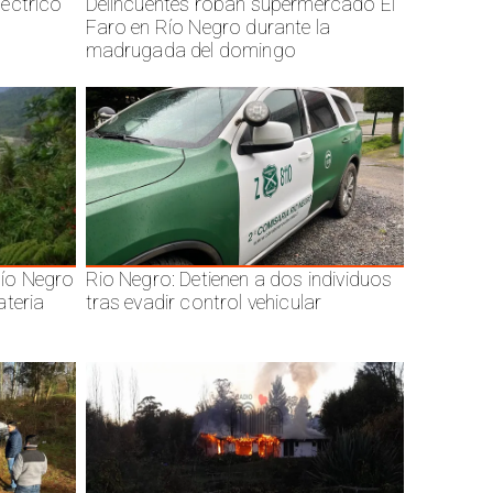
éctrico
Delincuentes roban supermercado El
Faro en Río Negro durante la
madrugada del domingo
ío Negro
Rio Negro: Detienen a dos individuos
ateria
tras evadir control vehicular