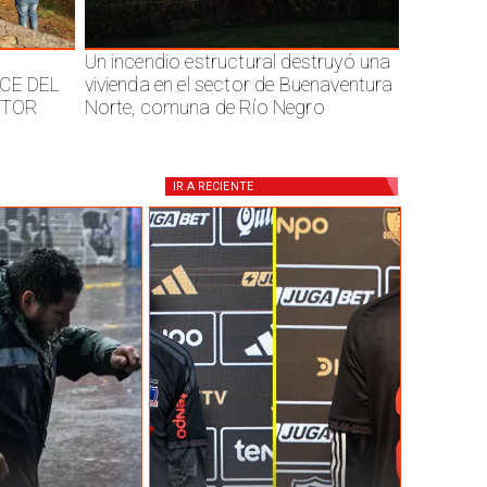
Un incendio estructural destruyó una
CE DEL
vivienda en el sector de Buenaventura
CTOR
Norte, comuna de Río Negro
IR A
RECIENTE