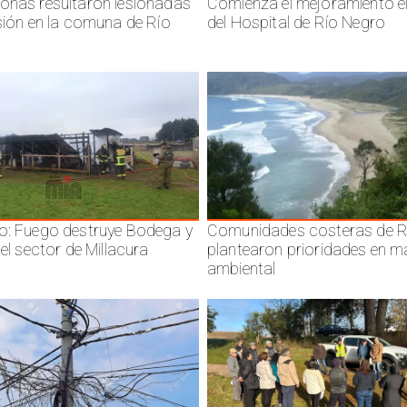
onas resultaron lesionadas
Comienza el mejoramiento el
isión en la comuna de Río
del Hospital de Río Negro
o: Fuego destruye Bodega y
Comunidades costeras de R
 el sector de Millacura
plantearon prioridades en m
ambiental