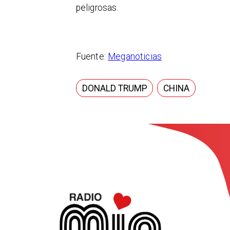
peligrosas.
Fuente:
Meganoticias
DONALD TRUMP
CHINA