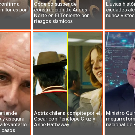
confirma
Codelco suspende
Lluvias histó
millones por
construcción de Andes
ciudades al
Norte en El Teniente por
nunca vistos
riesgos sísmicos
defiende
Actriz chilena compite por el
Ministro Qui
o y asegura
Oscar con Penélope Cruz y
megarreform
ra levantarlo
Anne Hathaway
nacional de 
e casos