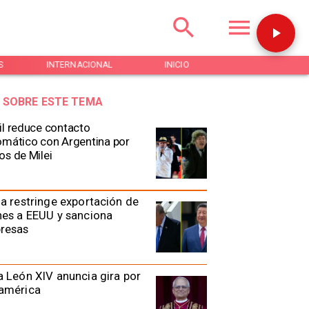
NTERNACIONAL
INICIO
NOTICIAS
REGIÓN D
 SOBRE ESTE TEMA
il reduce contacto
omático con Argentina por
os de Milei
a restringe exportación de
es a EEUU y sanciona
resas
 León XIV anuncia gira por
américa