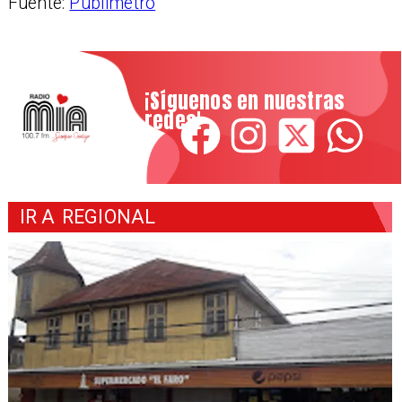
Fuente:
Publimetro
¡Síguenos en nuestras
redes!
IR A
REGIONAL