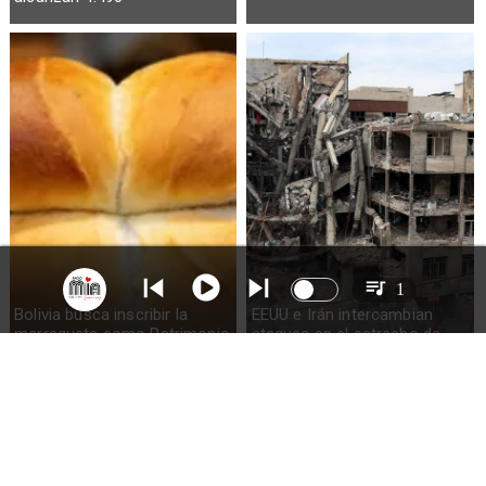
1
Bolivia busca inscribir la
EEUU e Irán intercambian
marraqueta como Patrimonio
ataques en el estrecho de
de la Humanidad
Ormuz